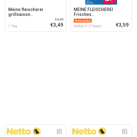
Meine fleischerei
MEINE FLEISCHEREI
grillsaison
Frisches
schweinerückensteaks
Schweinehackfleisch*
€3,99
Bald gültig
€3,49
€3,59
1 Tag
Gültig in 3 Tagen