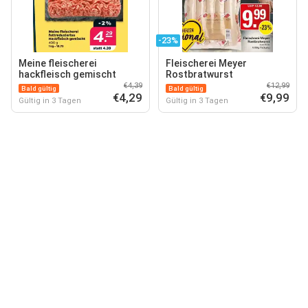
-23%
Meine fleischerei
Fleischerei Meyer
hackfleisch gemischt
Rostbratwurst
€4,39
€12,99
Bald gültig
Bald gültig
€4,29
€9,99
Gültig in 3 Tagen
Gültig in 3 Tagen