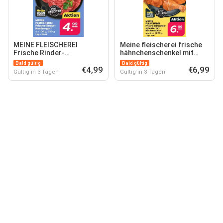
MEINE FLEISCHEREI
Meine fleischerei frische
Frische Rinder-
hähnchenschenkel mit
Hamburger*
rückstück
Bald gültig
Bald gültig
€4,99
€6,99
Gültig in 3 Tagen
Gültig in 3 Tagen