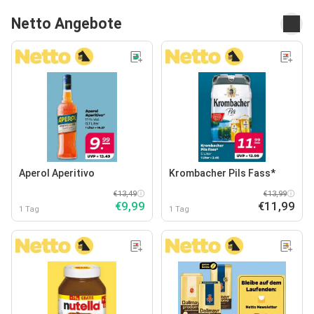
Netto Angebote
Aperol Aperitivo
Krombacher Pils Fass*
€13,49
€13,99
€9,99
€11,99
1 Tag
1 Tag