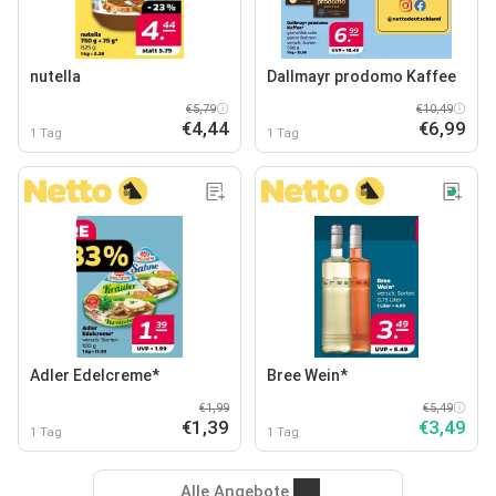
nutella
Dallmayr prodomo Kaffee
€5,79
€10,49
€4,44
€6,99
1 Tag
1 Tag
Adler Edelcreme*
Bree Wein*
€1,99
€5,49
€1,39
€3,49
1 Tag
1 Tag
Alle Angebote