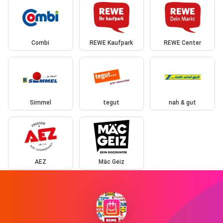
Combi
REWE Kaufpark
REWE Center
Simmel
tegut
nah & gut
AEZ
Mäc Geiz