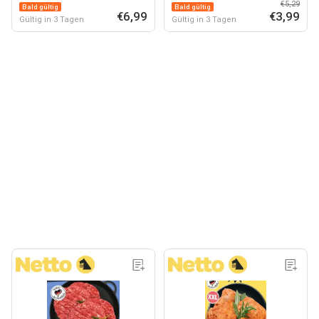
mit Rückenstück*
Minutenschnitzel
€5,29
Bald gültig
Bald gültig
€6,99
€3,99
Gültig in 3 Tagen
Gültig in 3 Tagen