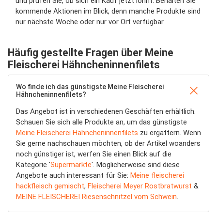
und prüfen Sie, ob sich ein Kauf jetzt lohnt. Behalten Sie
kommende Aktionen im Blick, denn manche Produkte sind
nur nächste Woche oder nur vor Ort verfügbar.
Häufig gestellte Fragen über Meine
Fleischerei Hähncheninnenfilets
Wo finde ich das günstigste Meine Fleischerei
Hähncheninnenfilets?
Das Angebot ist in verschiedenen Geschäften erhältlich.
Schauen Sie sich alle Produkte an, um das günstigste
Meine Fleischerei Hähncheninnenfilets
zu ergattern. Wenn
Sie gerne nachschauen möchten, ob der Artikel woanders
noch günstiger ist, werfen Sie einen Blick auf die
Kategorie '
Supermärkte
'. Möglicherweise sind diese
Angebote auch interessant für Sie:
Meine fleischerei
hackfleisch gemischt
,
Fleischerei Meyer Rostbratwurst
&
MEINE FLEISCHEREI Riesenschnitzel vom Schwein
.