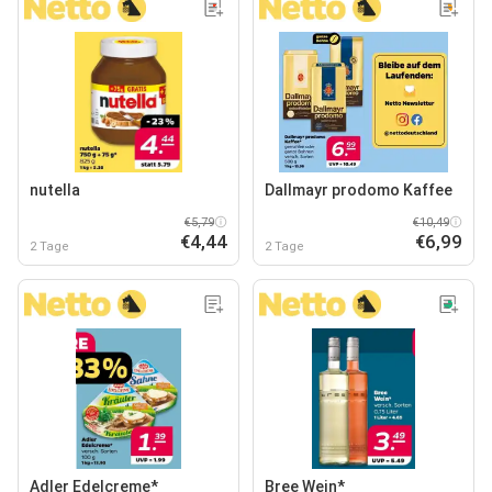
nutella
Dallmayr prodomo Kaffee
€5,79
€10,49
€4,44
€6,99
2 Tage
2 Tage
Adler Edelcreme*
Bree Wein*