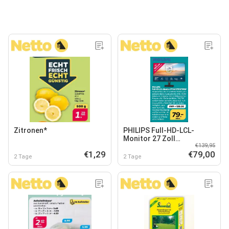
Zitronen*
PHILIPS Full-HD-LCL-
Monitor 27 Zoll
€139,95
27E1N1100A*
€1,29
€79,00
2 Tage
2 Tage