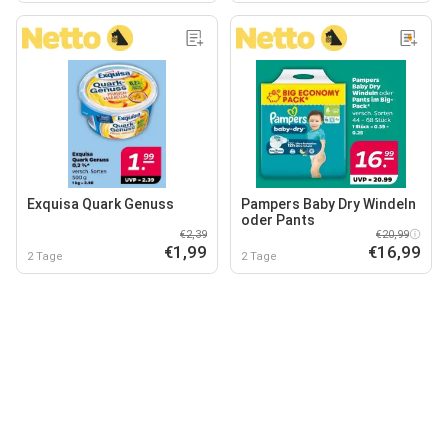
Exquisa Quark Genuss
Pampers Baby Dry Windeln
oder Pants
€2,39
€20,99
€1,99
€16,99
2 Tage
2 Tage