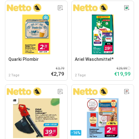
Quarki Plombir
Ariel Waschmittel*
€3,79
€29,99
€2,79
€19,99
2 Tage
2 Tage
-16%