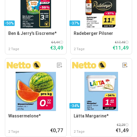
-50%
-37%
Ben & Jerry's Eiscreme*
Radeberger Pilsner
€4,44
€17,49
€3,49
€11,49
2 Tage
2 Tage
-34%
Wassermelone*
Lätta Margarine*
€2,29
€0,77
€1,49
2 Tage
2 Tage