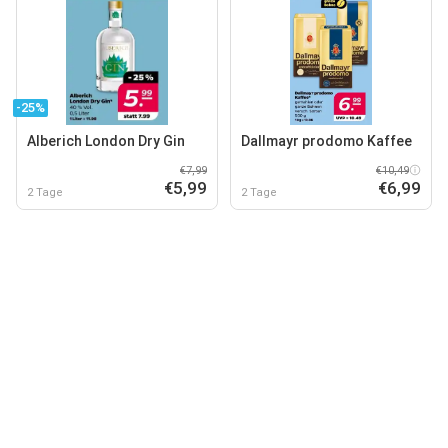
-25%
Alberich London Dry Gin
Dallmayr prodomo Kaffee
€7,99
€10,49
€5,99
€6,99
2 Tage
2 Tage