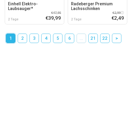
Einhell Elektro-
Radeberger Premium
Laubsauger*
Lachsschinken
€47,95
€2,99
€39,99
€2,49
2 Tage
2 Tage
1
2
3
4
5
6
...
21
22
>