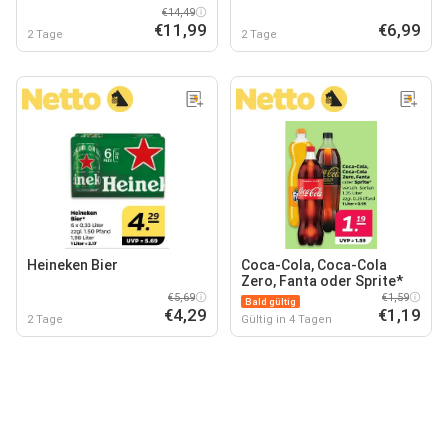
€14,49
€11,99
€6,99
2 Tage
2 Tage
Heineken Bier
Coca-Cola, Coca-Cola
Zero, Fanta oder Sprite*
€5,69
€1,59
Bald gültig
€4,29
€1,19
2 Tage
Gültig in 4 Tagen