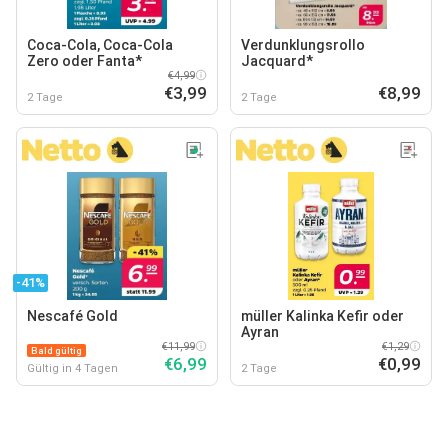
Coca-Cola, Coca-Cola
Verdunklungsrollo
Zero oder Fanta*
Jacquard*
€4,99
€3,99
€8,99
2 Tage
2 Tage
-41%
Nescafé Gold
müller Kalinka Kefir oder
Ayran
€11,99
€1,29
Bald gültig
€6,99
€0,99
Gültig in 4 Tagen
2 Tage