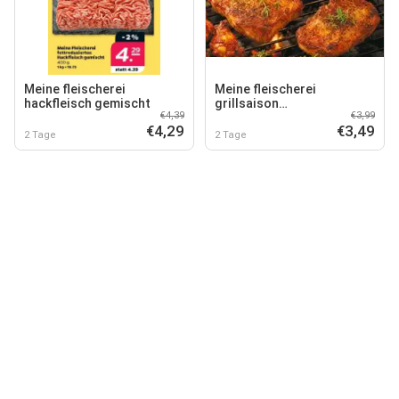
Meine fleischerei
Meine fleischerei
hackfleisch gemischt
grillsaison
€4,39
€3,99
schweinerückensteaks
€4,29
€3,49
2 Tage
2 Tage