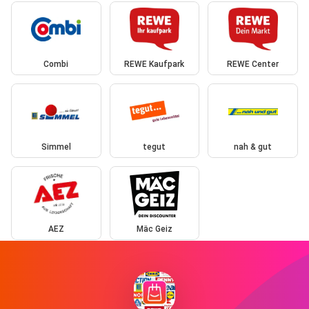
Combi
REWE Kaufpark
REWE Center
Simmel
tegut
nah & gut
AEZ
Mäc Geiz