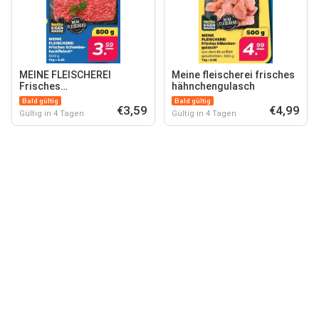
MEINE FLEISCHEREI
Meine fleischerei frisches
Frisches
hähnchengulasch
Schweinehackfleisch*
Bald gültig
Bald gültig
€3,59
€4,99
Gültig in 4 Tagen
Gültig in 4 Tagen