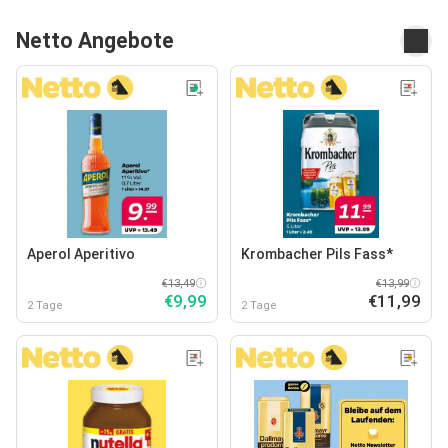
Netto Angebote
Aperol Aperitivo
Krombacher Pils Fass*
€13,49
€13,99
€9,99
€11,99
2 Tage
2 Tage