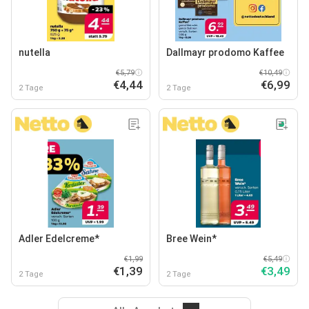
nutella
Dallmayr prodomo Kaffee
€5,79
€10,49
€4,44
€6,99
2 Tage
2 Tage
Adler Edelcreme*
Bree Wein*
€1,99
€5,49
€1,39
€3,49
2 Tage
2 Tage