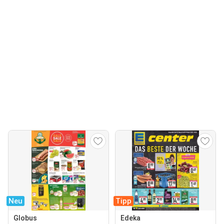
Neu
Tipp
Globus
Edeka