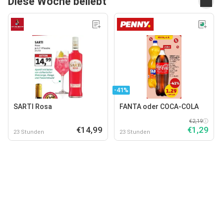
Diese Woche beliebt
-41%
SARTI Rosa
FANTA oder COCA-COLA
€2,19
€14,99
€1,29
23 Stunden
23 Stunden