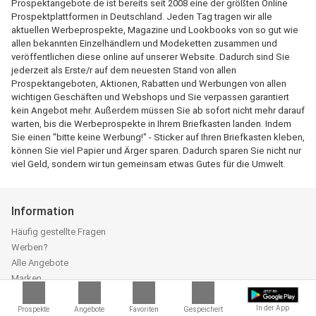
Prospektangebote.de ist bereits seit 2008 eine der größten Online
Prospektplattformen in Deutschland. Jeden Tag tragen wir alle
aktuellen Werbeprospekte, Magazine und Lookbooks von so gut wie
allen bekannten Einzelhändlern und Modeketten zusammen und
veröffentlichen diese online auf unserer Website. Dadurch sind Sie
jederzeit als Erste/r auf dem neuesten Stand von allen
Prospektangeboten, Aktionen, Rabatten und Werbungen von allen
wichtigen Geschäften und Webshops und Sie verpassen garantiert
kein Angebot mehr. Außerdem müssen Sie ab sofort nicht mehr darauf
warten, bis die Werbeprospekte in Ihrem Briefkasten landen. Indem
Sie einen "bitte keine Werbung!" - Sticker auf Ihren Briefkasten kleben,
können Sie viel Papier und Ärger sparen. Dadurch sparen Sie nicht nur
viel Geld, sondern wir tun gemeinsam etwas Gutes für die Umwelt.
Information
Häufig gestellte Fragen
Werben?
Alle Angebote
Marken
Prospektangebote.de App
Über uns
In der App
Prospekte
Angebote
Favoriten
Gespeichert