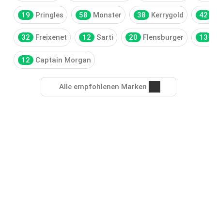
19
Pringles
58
Monster
38
Kerrygold
42
F
32
Freixenet
12
Sarti
20
Flensburger
13
12
Captain Morgan
Alle empfohlenen Marken