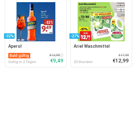
-32%
-27%
Aperol
Ariel Waschmittel
Bald gültig
€13,99
€17,99
€9,49
€12,99
Gültig in 2 Tagen
23 Stunden