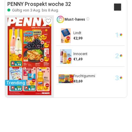
PENNY Prospekt woche 32
Gültig von 3 Aug. bis 8 Aug.
Must-haves
Lindt
€2,99
Innocent
€1,49
Fruchtgummi
€0,69
Trending