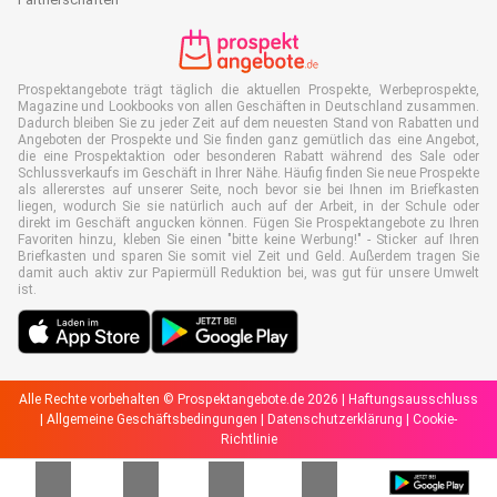
Prospektangebote trägt täglich die aktuellen Prospekte, Werbeprospekte,
Magazine und Lookbooks von allen Geschäften in Deutschland zusammen.
Dadurch bleiben Sie zu jeder Zeit auf dem neuesten Stand von Rabatten und
Angeboten der Prospekte und Sie finden ganz gemütlich das eine Angebot,
die eine Prospektaktion oder besonderen Rabatt während des Sale oder
Schlussverkaufs im Geschäft in Ihrer Nähe. Häufig finden Sie neue Prospekte
als allererstes auf unserer Seite, noch bevor sie bei Ihnen im Briefkasten
liegen, wodurch Sie sie natürlich auch auf der Arbeit, in der Schule oder
direkt im Geschäft angucken können. Fügen Sie Prospektangebote zu Ihren
Favoriten hinzu, kleben Sie einen "bitte keine Werbung!" - Sticker auf Ihren
Briefkasten und sparen Sie somit viel Zeit und Geld. Außerdem tragen Sie
damit auch aktiv zur Papiermüll Reduktion bei, was gut für unsere Umwelt
ist.
Alle Rechte vorbehalten © Prospektangebote.de 2026 |
Haftungsausschluss
|
Allgemeine Geschäftsbedingungen
|
Datenschutzerklärung
|
Cookie-
Richtlinie