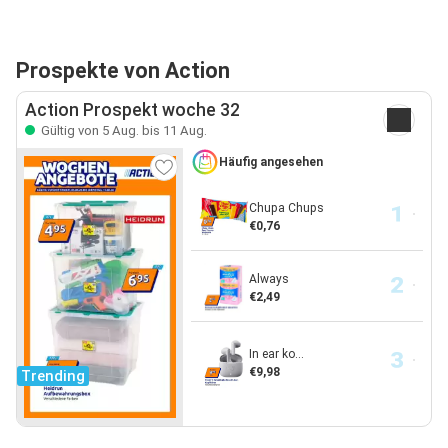
Prospekte von Action
Action Prospekt woche 32
Gültig von 5 Aug. bis 11 Aug.
Häufig angesehen
Chupa Chups
€0,76
Always
€2,49
In ear ko...
€9,98
Trending