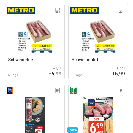
Schweinefilet
Schweinefilet
€7,48
€7,48
€6,99
€6,99
5 Tage
5 Tage
-56%