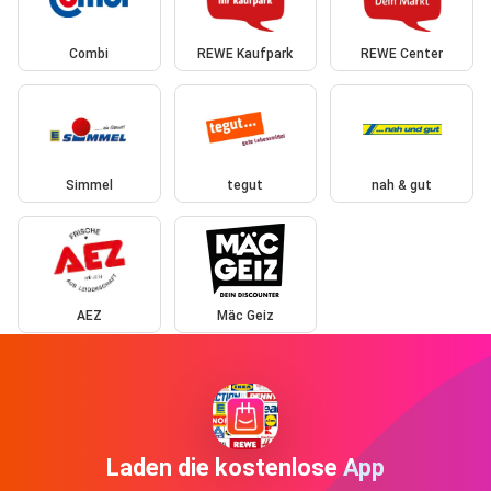
Combi
REWE Kaufpark
REWE Center
Simmel
tegut
nah & gut
AEZ
Mäc Geiz
Laden die kostenlose App