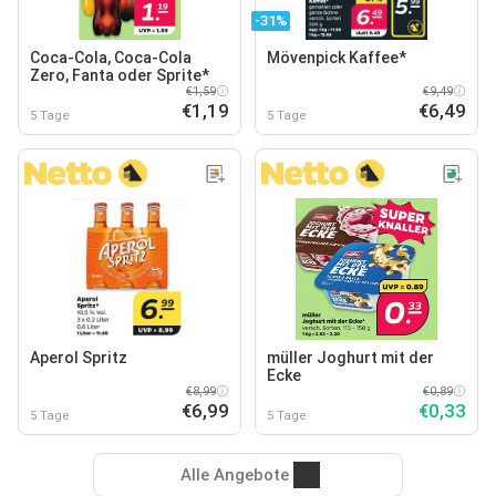
-31%
Coca-Cola, Coca-Cola
Mövenpick Kaffee*
Zero, Fanta oder Sprite*
€1,59
€9,49
€1,19
€6,49
5 Tage
5 Tage
Aperol Spritz
müller Joghurt mit der
Ecke
€8,99
€0,89
€6,99
€0,33
5 Tage
5 Tage
Alle Angebote