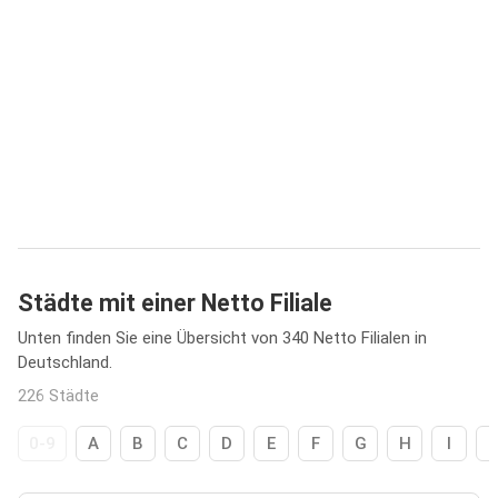
Städte mit einer Netto Filiale
Unten finden Sie eine Übersicht von 340 Netto Filialen in
Deutschland.
226 Städte
0-9
A
B
C
D
E
F
G
H
I