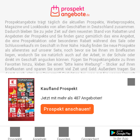
Prospektangebote trägt täglich die aktuellen Prospekte, Werbeprospekte,
Magazine und Lookbooks von allen Geschäften in Deutschland zusammen.
Dadurch bleiben Sie zu jeder Zeit auf dem neuesten Stand von Rabatten und
Angeboten der Prospekte und Sie finden ganz gemütlich das eine Angebot,
die eine Prospektaktion oder besonderen Rabatt während des Sale oder
Schlussverkaufs im Geschäft in Ihrer Nähe. Häufig finden Sie neue Prospekte
als allererstes auf unserer Seite, noch bevor sie bei Ihnen im Briefkasten
liegen, wodurch Sie sie natürlich auch auf der Arbeit, in der Schule oder
direkt im Geschäft angucken können. Fügen Sie Prospektangebote zu Ihren
Favoriten hinzu, kleben Sie einen "bitte keine Werbung!" - Sticker auf Ihren
Briefkasten und sparen Sie somit viel Zeit und Geld. Außerdem tragen Sie
damit auch aktiv zur Papiermüll Reduktion bei, was gut für unsere Umwelt
ist.
Kaufland Prospekt
Jetzt mit mehr als 487 Angeboten!
Prospekt anschauen!
Alle Rechte vorbehalten © Prospektangebote.de 2026 |
Haftungsausschluss
|
Allgemeine Geschäftsbedingungen
|
Datenschutzerklärung
|
Cookie-
Richtlinie
In der App
Prospekte
Angebote
Favoriten
Gespeichert