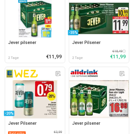
-35%
Jever pilsener
Jever Pilsener
€18,49
€11,99
€11,99
2 Tage
2 Tage
-20%
Jever Pilsener
Jever pilsener
€0,99
Bald gültig