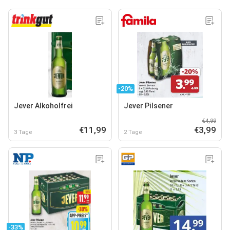
-20%
Jever Alkoholfrei
Jever Pilsener
€4,99
€11,99
€3,99
3 Tage
2 Tage
-33%