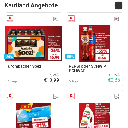
Kaufland Angebote
-26%
-55%
Krombacher Spezi
PEPSI oder SCHWIP
SCHWAP
€14,99
Erfrischungsgetränk
€1,49
€10,99
€0,66
6 Tage
6 Tage