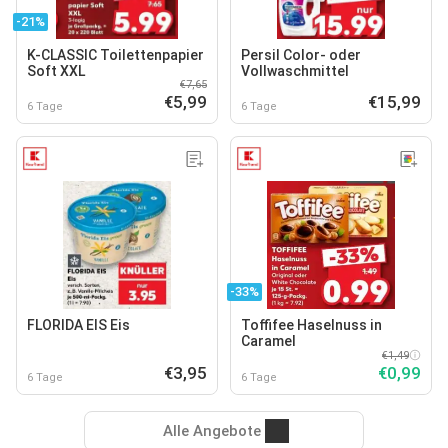
-21%
K-CLASSIC Toilettenpapier
Persil Color- oder
Soft XXL
Vollwaschmittel
€7,65
€5,99
€15,99
6 Tage
6 Tage
-33%
FLORIDA EIS Eis
Toffifee Haselnuss in
Caramel
€1,49
€3,95
€0,99
6 Tage
6 Tage
Alle Angebote