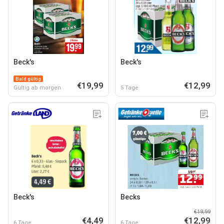
Beck's
Beck's
Bald gültig
€19,99
€12,99
Gültig ab morgen
5 Tage
Beck's
Becks
€19,99
€4,49
€12,99
6 Tage
6 Tage