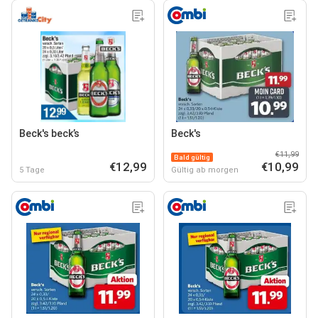
Beck's beck’s
Beck's
€11,99
Bald gültig
€12,99
€10,99
5 Tage
Gültig ab morgen