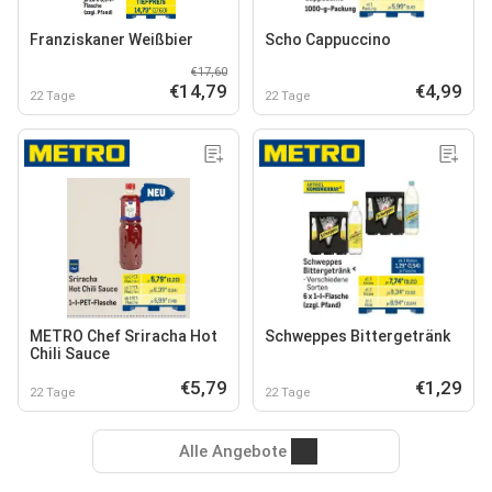
Franziskaner Weißbier
Scho Cappuccino
€17,60
€14,79
€4,99
22 Tage
22 Tage
METRO Chef Sriracha Hot
Schweppes Bittergetränk
Chili Sauce
€5,79
€1,29
22 Tage
22 Tage
Alle Angebote