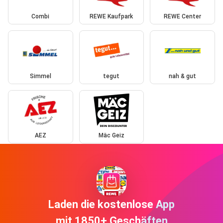
Combi
REWE Kaufpark
REWE Center
Simmel
tegut
nah & gut
AEZ
Mäc Geiz
Laden die kostenlose App
mit 1850+ Geschäften