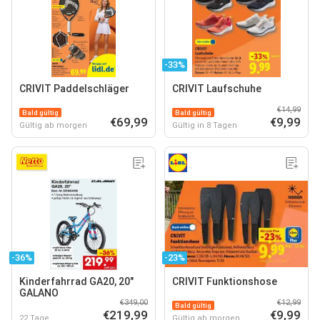
-33%
CRIVIT Paddelschläger
CRIVIT Laufschuhe
€14,99
Bald gültig
Bald gültig
€69,99
€9,99
Gültig ab morgen
Gültig in 8 Tagen
-36%
-23%
Kinderfahrrad GA20, 20"
CRIVIT Funktionshose
GALANO
€349,00
€12,99
Bald gültig
€219,99
€9,99
22 Tage
Gültig ab morgen