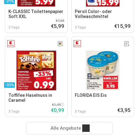
-21%
K-CLASSIC Toilettenpapier
Persil Color- oder
Soft XXL
Vollwaschmittel
€7,65
€5,99
€15,99
3 Tage
3 Tage
-33%
Toffifee Haselnuss in
FLORIDA EIS Eis
Caramel
€1,49
€0,99
€3,95
3 Tage
3 Tage
Alle Angebote