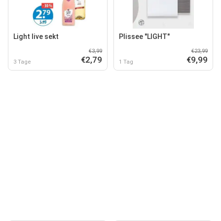
Light live sekt
Plissee "LIGHT"
€3,99
€23,99
€2,79
€9,99
3 Tage
1 Tag