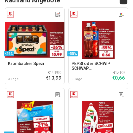
Kaufland Angebote
-26%
-55%
Krombacher Spezi
PEPSI oder SCHWIP
SCHWAP
€14,99
Erfrischungsgetränk
€1,49
€10,99
€0,66
3 Tage
3 Tage