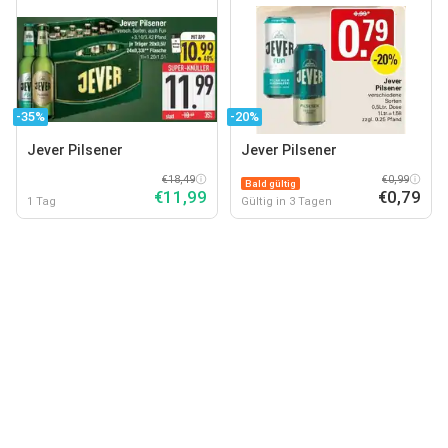
-35%
-20%
Jever Pilsener
Jever Pilsener
€18,49
€0,99
Bald gültig
€11,99
€0,79
1 Tag
Gültig in 3 Tagen