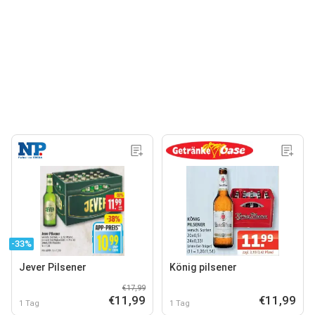
-33%
Jever Pilsener
König pilsener
€17,99
€11,99
€11,99
1 Tag
1 Tag