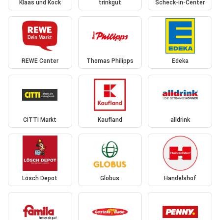
Klaas und Kock
trinkgut
Scheck-in-Center
REWE Center
Thomas Philipps
Edeka
CITTI Markt
Kaufland
alldrink
Lösch Depot
Globus
Handelshof