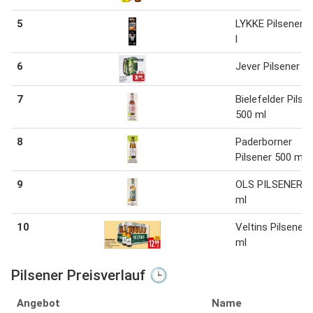
5
LYKKE Pilsener 0
l
6
Jever Pilsener 0.
7
Bielefelder Pilse
500 ml
8
Paderborner
Pilsener 500 ml
9
OLS PILSENER 5
ml
10
Veltins Pilsener 
ml
Pilsener Preisverlauf 🕒
Angebot
Name