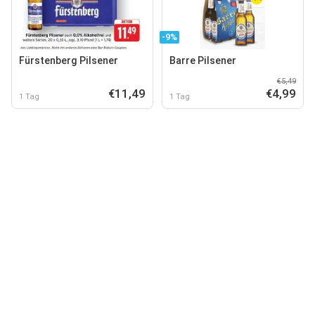
-9%
Fürstenberg Pilsener
Barre Pilsener
€5,49
€11,49
€4,99
1 Tag
1 Tag