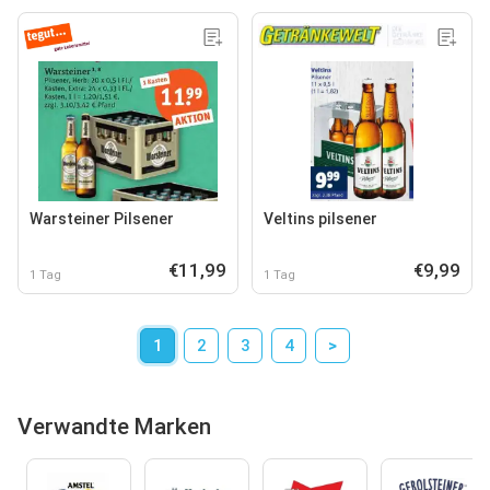
Warsteiner Pilsener
Veltins pilsener
€11,99
€9,99
1 Tag
1 Tag
1
2
3
4
>
Verwandte Marken