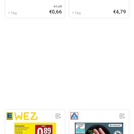
€1,09
€0,66
€4,79
1 Tag
1 Tag