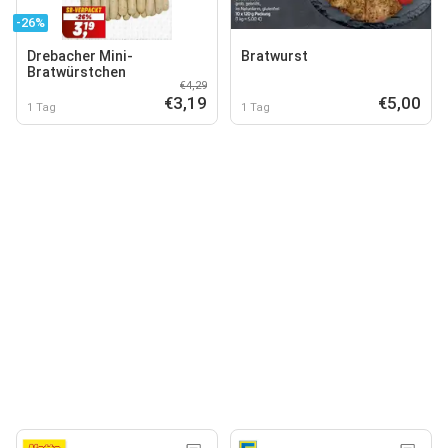
-26%
Drebacher Mini-
Bratwurst
Bratwürstchen
€4,29
€3,19
€5,00
1 Tag
1 Tag