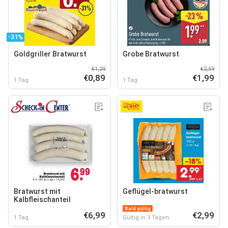
-31%
Goldgriller Bratwurst
Grobe Bratwurst
€1,29
€2,59
€0,89
€1,99
1 Tag
1 Tag
Bratwurst mit
Geflügel-bratwurst
Kalbfleischanteil
Bald gültig
€6,99
€2,99
1 Tag
Gültig in 3 Tagen