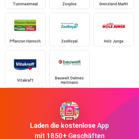
Tuinmaximaal
Zooplus
Grenzland Markt
Pflanzen Hanisch
ZooRoyal
Holz Junge
Bauwelt Delmes
Vitakraft
Heitmann
Laden die kostenlose App
mit 1850+ Geschäften