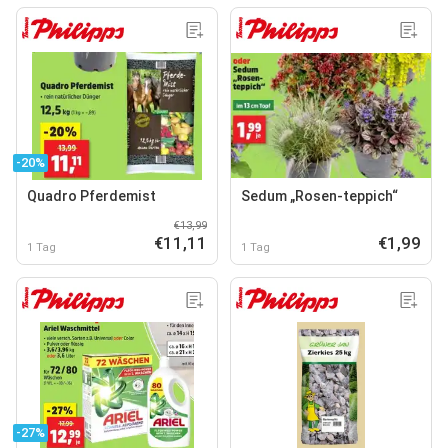
-20%
Quadro Pferdemist
Sedum „Rosen-teppich“
€13,99
€11,11
€1,99
1 Tag
1 Tag
-27%