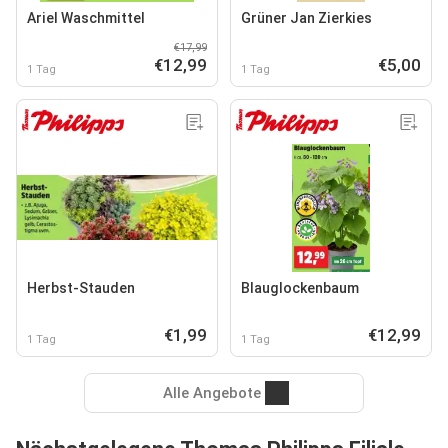
Ariel Waschmittel
Grüner Jan Zierkies
€17,99
€12,99
€5,00
1 Tag
1 Tag
Herbst-Stauden
Blauglockenbaum
€1,99
€12,99
1 Tag
1 Tag
Alle Angebote