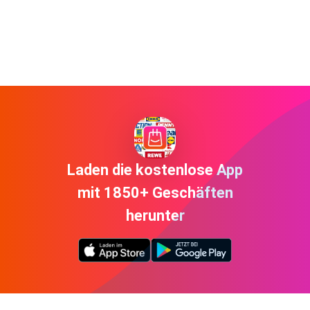
Laden die kostenlose App
mit 1850+ Geschäften
herunter