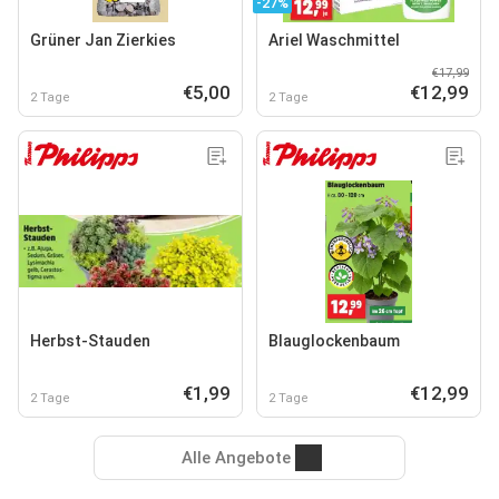
-27%
Grüner Jan Zierkies
Ariel Waschmittel
€17,99
€5,00
€12,99
2 Tage
2 Tage
Herbst-Stauden
Blauglockenbaum
€1,99
€12,99
2 Tage
2 Tage
Alle Angebote