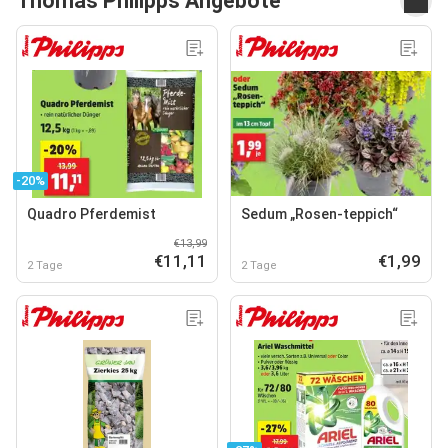
Thomas Philipps Angebote
-20%
Quadro Pferdemist
Sedum „Rosen-teppich“
€13,99
€11,11
€1,99
2 Tage
2 Tage