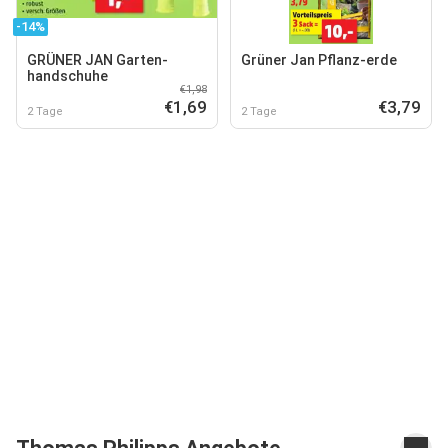
-14%
GRÜNER JAN Garten-
Grüner Jan Pflanz-erde
handschuhe
€1,98
€1,69
€3,79
2 Tage
2 Tage