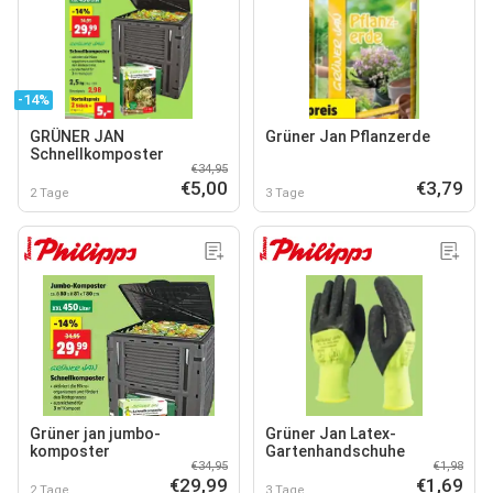
-14%
GRÜNER JAN
Grüner Jan Pflanzerde
Schnellkomposter
€34,95
€5,00
€3,79
2 Tage
3 Tage
Grüner jan jumbo-
Grüner Jan Latex-
komposter
Gartenhandschuhe
€34,95
€1,98
€29,99
€1,69
2 Tage
3 Tage