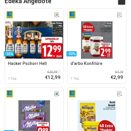
Edeka Angebote
-36%
-30%
Hacker Pschorr Hell
d'arbo Konfitüre
€20,49
€4,79
€12,99
€2,99
1 Tag
1 Tag