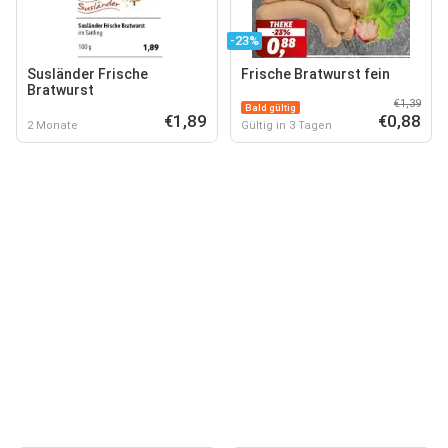
-23%
Susländer Frische
Frische Bratwurst fein
Bratwurst
€1,39
Bald gültig
€1,89
€0,88
2 Monate
Gültig in 3 Tagen