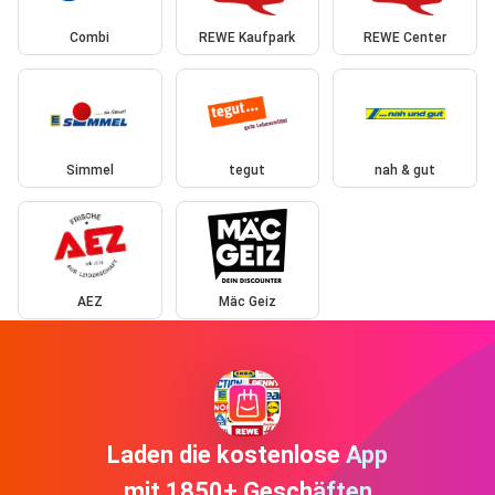
Combi
REWE Kaufpark
REWE Center
Simmel
tegut
nah & gut
AEZ
Mäc Geiz
Laden die kostenlose App
mit 1850+ Geschäften