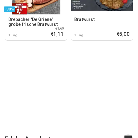
-30%
Drebacher "De Griene"
Bratwurst
grobe frische Bratwurst
€1,69
€1,11
€5,00
1 Tag
1 Tag