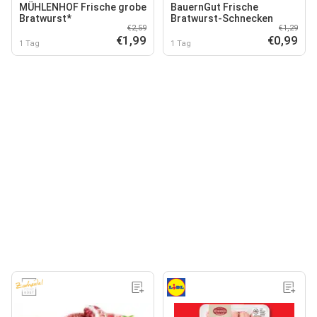
MÜHLENHOF Frische grobe
BauernGut Frische
Bratwurst*
Bratwurst-Schnecken
€2,59
€1,29
€1,99
€0,99
1 Tag
1 Tag