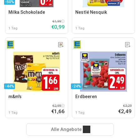
-50%
Milka Schokolade
Nestlé Nesquik
€1,99
€0,99
1 Tag
1 Tag
-44%
-24%
m&m's
Erdbeeren
€2,99
€3,29
€1,66
€2,49
1 Tag
1 Tag
Alle Angebote