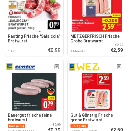
Rasting Frische "Salsiccia"
METZGERFRISCH Frische
Bratwurst
Grobe Bratwurst
€2,79
€0,99
€2,59
1 Tag
4 Monate
Bauergut frische feine
Gut & Günstig Frische
bratwurst
grobe Bratwurst
€0,99
Bald gültig
Bald gültig
€0,79
€2,59