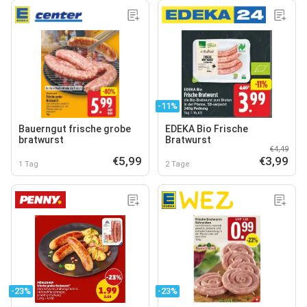
-11%
Bauerngut frische grobe
EDEKA Bio Frische
bratwurst
Bratwurst
€4,49
€5,99
€3,99
1 Tag
2 Tage
-23%
-23%