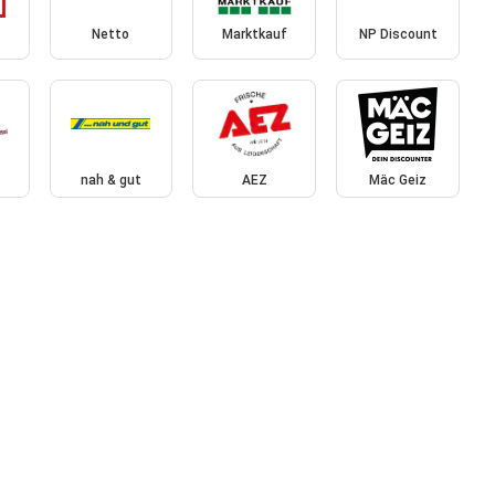
Netto
Marktkauf
NP Discount
nah & gut
AEZ
Mäc Geiz