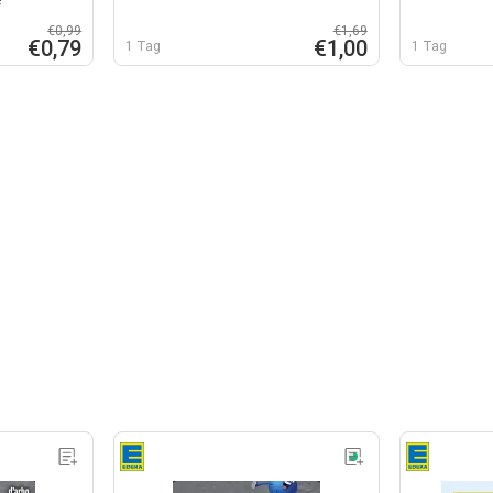
€0,99
€1,69
€0,79
€1,00
1 Tag
1 Tag