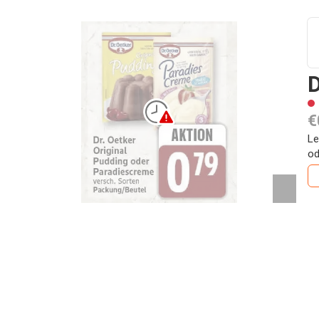
D
€
Le
od