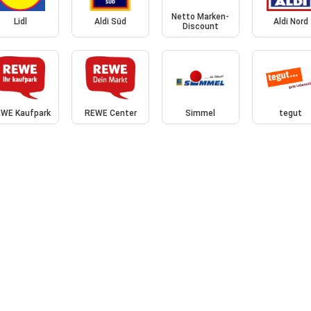
Netto Marken-
Lidl
Aldi Süd
Aldi Nord
Discount
WE Kaufpark
REWE Center
Simmel
tegut