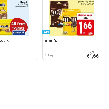
-44%
squik
m&m's
€2,99
€1,66
1 Tag