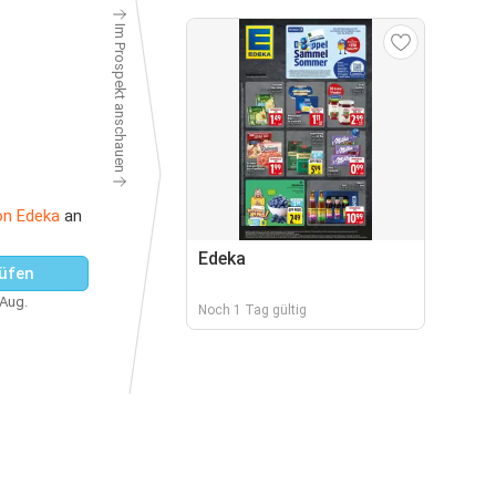
Im Prospekt anschauen
on Edeka
an
Edeka
üfen
 Aug.
Noch 1 Tag gültig