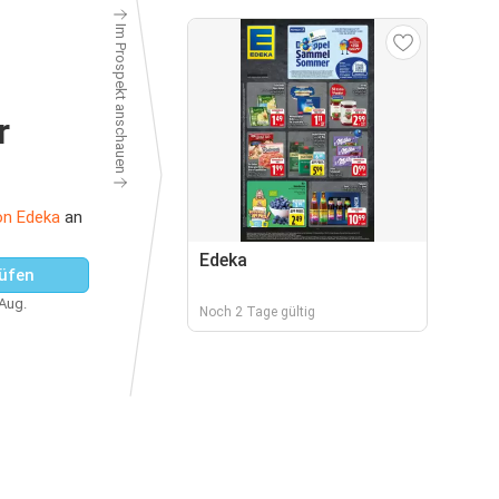
Im Prospekt anschauen
r
on Edeka
an
Edeka
üfen
 Aug.
Noch 2 Tage gültig