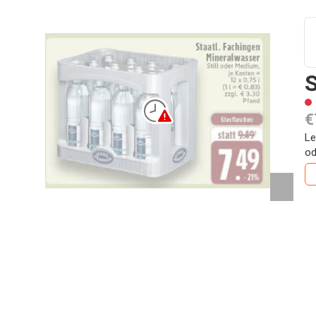
S
€
Le
od