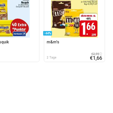
-44%
squik
m&m's
€2,99
€1,66
2 Tage