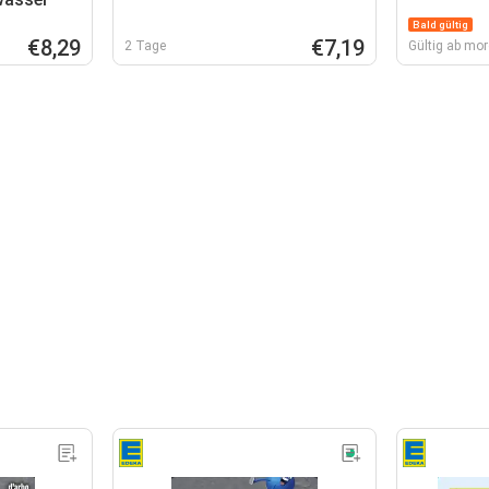
Bald gültig
€8,29
€7,19
2 Tage
Gültig ab mo