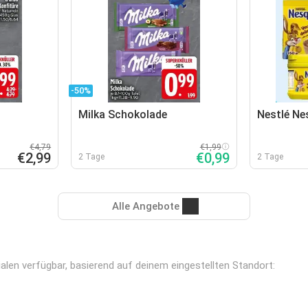
-50%
Milka Schokolade
Nestlé Ne
€4,79
€1,99
€2,99
€0,99
2 Tage
2 Tage
Alle Angebote
ialen verfügbar, basierend auf deinem eingestellten Standort: