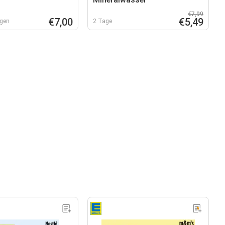
€7,99
€7,00
€5,49
rgen
2 Tage