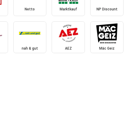
Netto
Marktkauf
NP Discount
nah & gut
AEZ
Mäc Geiz