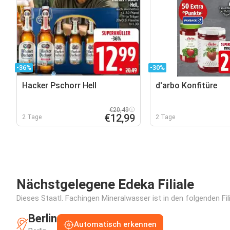
-36%
-30%
Hacker Pschorr Hell
d'arbo Konfitüre
€20,49
€12,99
2 Tage
2 Tage
Nächstgelegene Edeka Filiale
Dieses Staatl. Fachingen Mineralwasser ist in den folgenden Fil
Berlin
Automatisch erkennen