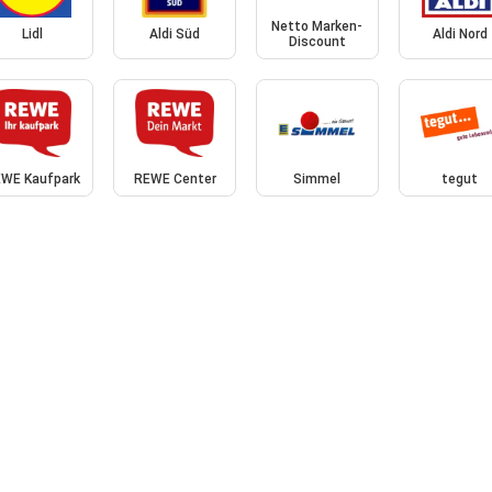
Netto Marken-
Lidl
Aldi Süd
Aldi Nord
Discount
WE Kaufpark
REWE Center
Simmel
tegut