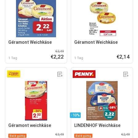
Géramont Weichkäse
Géramont Weichkäse
€3,49
€2,22
€2,14
1 Tag
1 Tag
-10%
Géramont weichkäse
LINDENHOF Weichkäse
€3,49
€2,49
Bald gültig
Bald gültig