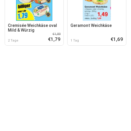
Cremisée Weichkäse oval
Geramont Weichkäse
Mild & Würzig
€1,89
€1,79
€1,69
2 Tage
1 Tag