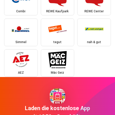
Combi
REWE Kaufpark
REWE Center
Simmel
tegut
nah & gut
AEZ
Mäc Geiz
Laden die kostenlose App