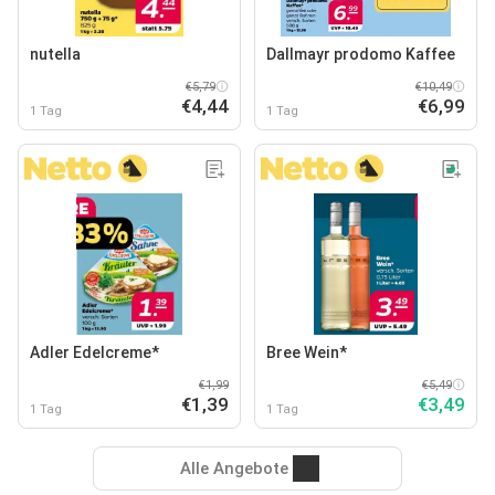
nutella
Dallmayr prodomo Kaffee
€5,79
€10,49
€4,44
€6,99
1 Tag
1 Tag
Adler Edelcreme*
Bree Wein*
€1,99
€5,49
€1,39
€3,49
1 Tag
1 Tag
Alle Angebote