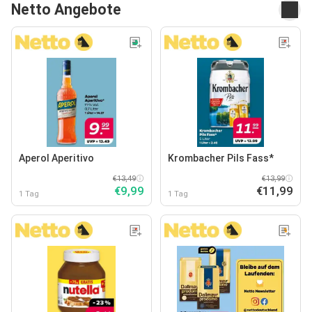
Netto Angebote
Aperol Aperitivo
Krombacher Pils Fass*
€13,49
€13,99
€9,99
€11,99
1 Tag
1 Tag