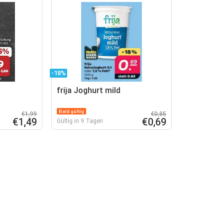
-18%
frija Joghurt mild
Bald gültig
€1,99
€0,85
€1,49
€0,69
Gültig in 9 Tagen