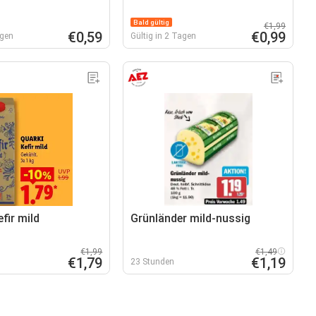
Bald gültig
€1,99
€0,59
€0,99
agen
Gültig in 2 Tagen
fir mild
Grünländer mild-nussig
€1,99
€1,49
€1,79
€1,19
23 Stunden