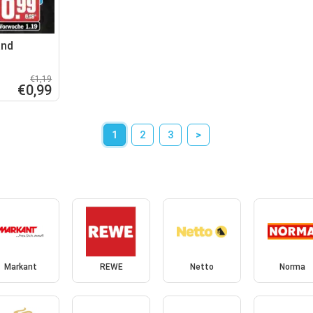
and
€1,19
€0,99
1
2
3
>
Markant
REWE
Netto
Norma