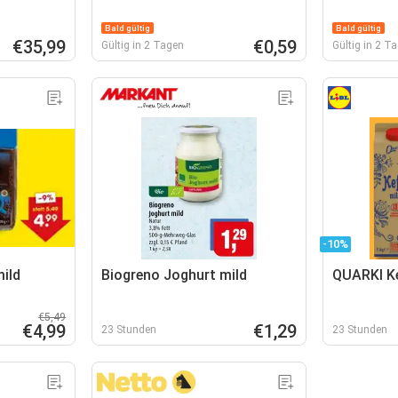
Bald gültig
Bald gültig
€35,99
€0,59
Gültig in 2 Tagen
Gültig in 2 T
-10%
mild
Biogreno Joghurt mild
QUARKI Ke
€5,49
€4,99
€1,29
23 Stunden
23 Stunden