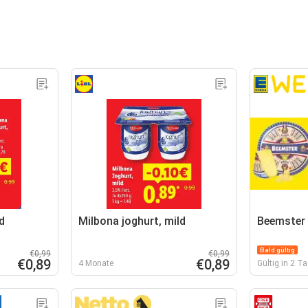
d
Milbona joghurt, mild
Beemster 
Bald gültig
€0,99
€0,99
€0,89
€0,89
4 Monate
Gültig in 2 T