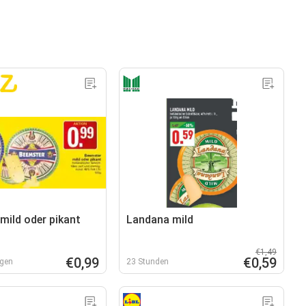
mild oder pikant
Landana mild
€1,49
€0,99
€0,59
agen
23 Stunden