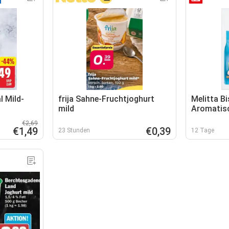
l Mild-
frija Sahne-Fruchtjoghurt
Melitta Bi
mild
Aromatis
€2,69
€1,49
€0,39
23 Stunden
12 Tage