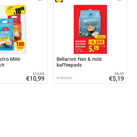
stro Mild-
Bellarom fein & mild
ch
kaffeepads
€12,00
€5,39
€10,99
€5,19
4 Monate