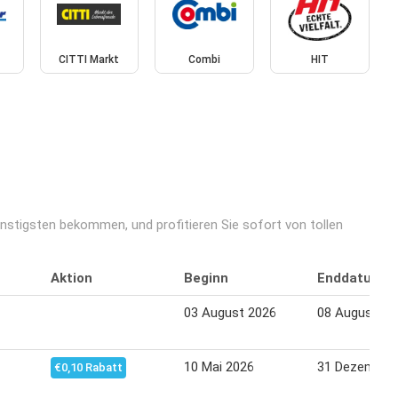
CITTI Markt
Combi
HIT
nstigsten bekommen, und profitieren Sie sofort von tollen
Aktion
Beginn
Enddatum
03 August 2026
08 August 20
10 Mai 2026
31 Dezember
€0,10 Rabatt