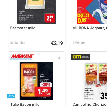
Beemster mild
MILBONA Joghurt, 
€2,19
23 Stunden
4 Monate
-25%
Tulip Bacon mild
Campofrio Chorizo