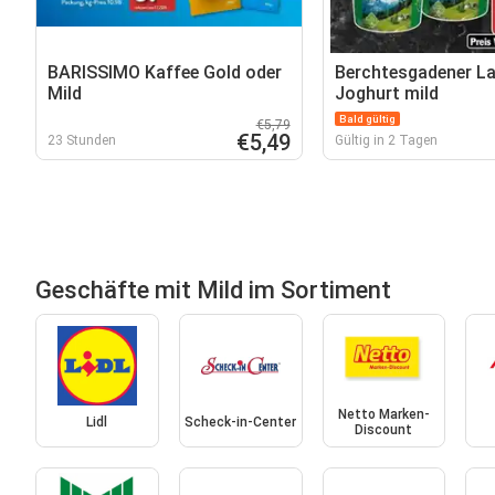
BARISSIMO Kaffee Gold oder
Berchtesgadener L
Mild
Joghurt mild
Bald gültig
€5,79
€5,49
23 Stunden
Gültig in 2 Tagen
Geschäfte mit Mild im Sortiment
Netto Marken-
Lidl
Scheck-in-Center
Discount