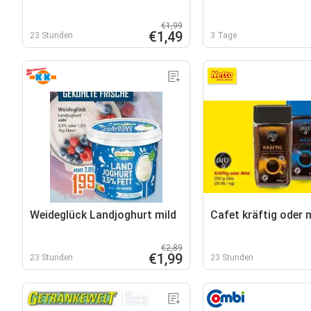
€1,99
€1,49
23 Stunden
3 Tage
Weideglück Landjoghurt mild
Cafet kräftig oder 
€2,89
€1,99
23 Stunden
23 Stunden