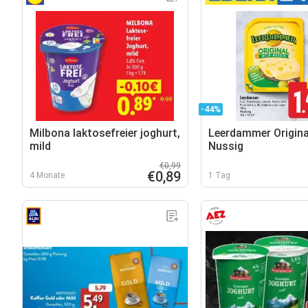
-44%
Milbona laktosefreier joghurt,
Leerdammer Origina
mild
Nussig
€0,99
€0,89
4 Monate
1 Tag