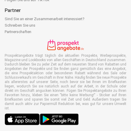
Partner
Sind Sie an einer Zusammenarbeit interessiert?
Schreiben Sie uns
Partnerschaften
Prospektangebote trägt täglich die aktuellen Prospekte, Werbeprospekte,
Magazine und Lookbooks von allen Geschäften in Deutschland zusammen.
Dadurch bleiben Sie zu jeder Zeit auf dem neuesten Stand von Rabatten und
Angeboten der Prospekte und Sie finden ganz gemütlich das eine Angebot,
die eine Prospektaktion oder besonderen Rabatt während des Sale oder
Schlussverkaufs im Geschäft in Ihrer Nähe. Häufig finden Sie neue Prospekte
als allererstes auf unserer Seite, noch bevor sie bei Ihnen im Briefkasten
liegen, wodurch Sie sie natürlich auch auf der Arbeit, in der Schule oder
direkt im Geschäft angucken können. Fügen Sie Prospektangebote zu Ihren
Favoriten hinzu, kleben Sie einen "bitte keine Werbung!" - Sticker auf Ihren
Briefkasten und sparen Sie somit viel Zeit und Geld. Außerdem tragen Sie
damit auch aktiv zur Papiermüll Reduktion bei, was gut für unsere Umwelt
ist.