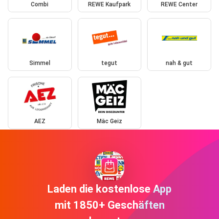
Combi
REWE Kaufpark
REWE Center
Simmel
tegut
nah & gut
AEZ
Mäc Geiz
Laden die kostenlose App
mit 1850+ Geschäften