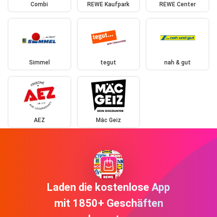
Combi
REWE Kaufpark
REWE Center
Simmel
tegut
nah & gut
AEZ
Mäc Geiz
Laden die kostenlose App
mit 1850+ Geschäften