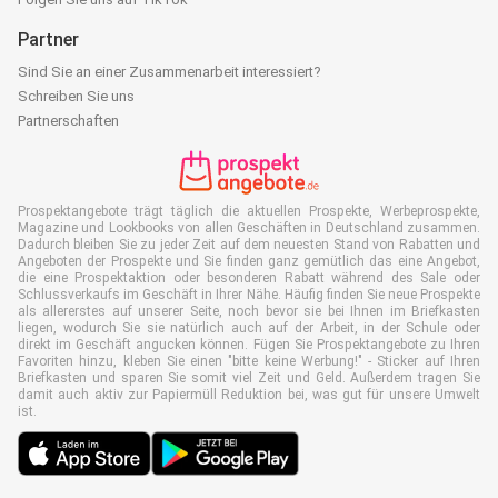
Partner
Sind Sie an einer Zusammenarbeit interessiert?
Schreiben Sie uns
Partnerschaften
Prospektangebote trägt täglich die aktuellen Prospekte, Werbeprospekte,
Magazine und Lookbooks von allen Geschäften in Deutschland zusammen.
Dadurch bleiben Sie zu jeder Zeit auf dem neuesten Stand von Rabatten und
Angeboten der Prospekte und Sie finden ganz gemütlich das eine Angebot,
die eine Prospektaktion oder besonderen Rabatt während des Sale oder
Schlussverkaufs im Geschäft in Ihrer Nähe. Häufig finden Sie neue Prospekte
als allererstes auf unserer Seite, noch bevor sie bei Ihnen im Briefkasten
liegen, wodurch Sie sie natürlich auch auf der Arbeit, in der Schule oder
direkt im Geschäft angucken können. Fügen Sie Prospektangebote zu Ihren
Favoriten hinzu, kleben Sie einen "bitte keine Werbung!" - Sticker auf Ihren
Briefkasten und sparen Sie somit viel Zeit und Geld. Außerdem tragen Sie
damit auch aktiv zur Papiermüll Reduktion bei, was gut für unsere Umwelt
ist.