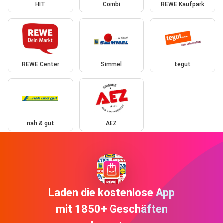
HIT
Combi
REWE Kaufpark
REWE Center
Simmel
tegut
nah & gut
AEZ
Laden die kostenlose App
mit 1850+ Geschäften