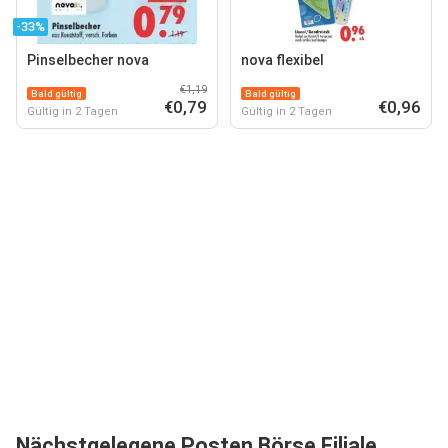
-33%
Pinselbecher nova
nova flexibel
€1,19
Bald gültig
Bald gültig
€0,79
€0,96
Gültig in 2 Tagen
Gültig in 2 Tagen
Nächstgelegene Posten Börse Filiale