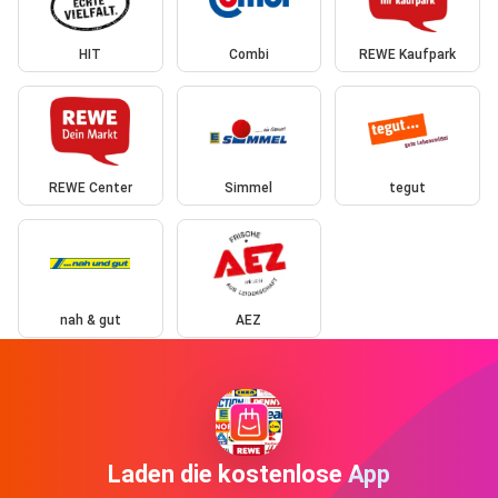
HIT
Combi
REWE Kaufpark
REWE Center
Simmel
tegut
nah & gut
AEZ
Laden die kostenlose App