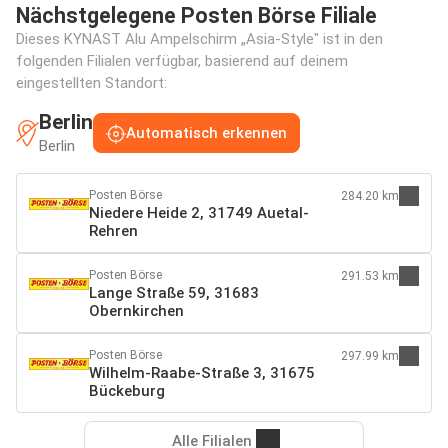
Nächstgelegene Posten Börse Filiale
Dieses KYNAST Alu Ampelschirm „Asia-Style" ist in den
folgenden Filialen verfügbar, basierend auf deinem
eingestellten Standort:
Berlin
Automatisch erkennen
Berlin
Posten Börse
284.20 km
Niedere Heide 2, 31749 Auetal-
Rehren
Posten Börse
291.53 km
Lange Straße 59, 31683
Obernkirchen
Posten Börse
297.99 km
Wilhelm-Raabe-Straße 3, 31675
Bückeburg
Alle Filialen