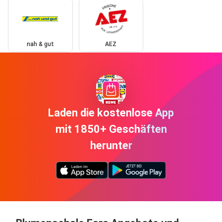
nah & gut
AEZ
Laden die kostenlose App
mit 1850+ Geschäften
herunter