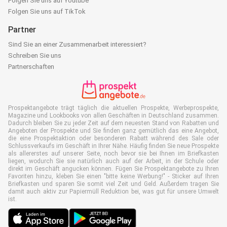
Folgen Sie uns auf Youtube
Folgen Sie uns auf TikTok
Partner
Sind Sie an einer Zusammenarbeit interessiert?
Schreiben Sie uns
Partnerschaften
Prospektangebote trägt täglich die aktuellen Prospekte, Werbeprospekte,
Magazine und Lookbooks von allen Geschäften in Deutschland zusammen.
Dadurch bleiben Sie zu jeder Zeit auf dem neuesten Stand von Rabatten und
Angeboten der Prospekte und Sie finden ganz gemütlich das eine Angebot,
die eine Prospektaktion oder besonderen Rabatt während des Sale oder
Schlussverkaufs im Geschäft in Ihrer Nähe. Häufig finden Sie neue Prospekte
als allererstes auf unserer Seite, noch bevor sie bei Ihnen im Briefkasten
liegen, wodurch Sie sie natürlich auch auf der Arbeit, in der Schule oder
direkt im Geschäft angucken können. Fügen Sie Prospektangebote zu Ihren
Favoriten hinzu, kleben Sie einen "bitte keine Werbung!" - Sticker auf Ihren
Briefkasten und sparen Sie somit viel Zeit und Geld. Außerdem tragen Sie
damit auch aktiv zur Papiermüll Reduktion bei, was gut für unsere Umwelt
ist.