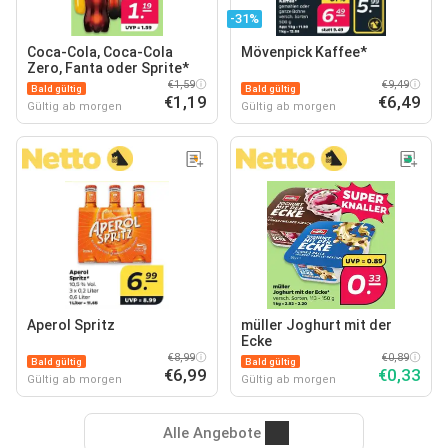
-31%
Coca-Cola, Coca-Cola
Mövenpick Kaffee*
Zero, Fanta oder Sprite*
€1,59
€9,49
Bald gültig
Bald gültig
€1,19
€6,49
Gültig ab morgen
Gültig ab morgen
Aperol Spritz
müller Joghurt mit der
Ecke
€8,99
€0,89
Bald gültig
Bald gültig
€6,99
€0,33
Gültig ab morgen
Gültig ab morgen
Alle Angebote