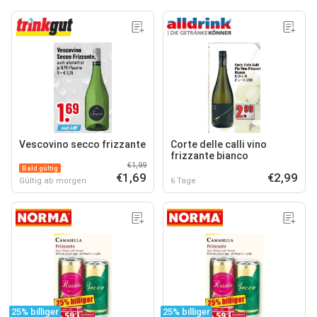
Vescovino secco frizzante
Corte delle calli vino
frizzante bianco
€1,99
Bald gültig
€1,69
€2,99
Gültig ab morgen
6 Tage
25% billiger
25% billiger