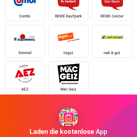
Combi
REWE Kaufpark
REWE Center
Simmel
tegut
nah & gut
AEZ
Mäc Geiz
Laden die kostenlose App