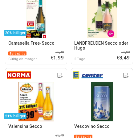
20% billiger
Camasella Free-Secco
LANDFREUDEN Secco oder
Hugo
€2,49
€3,99
Bald gültig
€1,99
€3,49
Gültig ab morgen
2 Tage
21% billiger
Valensina Secco
Vescovino Secco
€3,79
Bald gültig