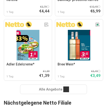
€5,79
€10,49
€4,44
€6,99
1 Tag
1 Tag
Adler Edelcreme*
Bree Wein*
€1,99
€5,49
€1,39
€3,49
1 Tag
1 Tag
Alle Angebote
Nächstgelegene Netto Filiale