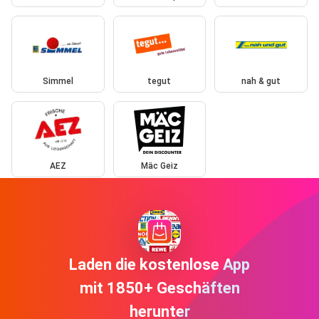
Simmel
tegut
nah & gut
AEZ
Mäc Geiz
Laden die kostenlose App
mit 1850+ Geschäften
herunter