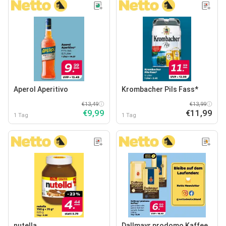
Aperol Aperitivo
Krombacher Pils Fass*
€13,49
€13,99
€9,99
€11,99
1 Tag
1 Tag
nutella
Dallmayr prodomo Kaffee