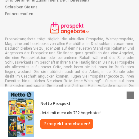
Sind Sie an einer Zusammenarbeit interessiert?
Schreiben Sie uns
Partnerschaften
Prospektangebote trägt täglich die aktuellen Prospekte, Werbeprospekte,
Magazine und Lookbooks von allen Geschäften in Deutschland zusammen.
Dadurch bleiben Sie zu jeder Zeit auf dem neuesten Stand von Rabatten und
Angeboten der Prospekte und Sie finden ganz gemütlich das eine Angebot,
die eine Prospektaktion oder besonderen Rabatt während des Sale oder
Schlussverkaufs im Geschäft in Ihrer Nähe. Häufig finden Sie neue Prospekte
als allererstes auf unserer Seite, noch bevor sie bei Ihnen im Briefkasten
liegen, wodurch Sie sie natürlich auch auf der Arbeit, in der Schule oder
direkt im Geschäft angucken können. Fügen Sie Prospektangebote zu Ihren
Favoriten hinzu, kleben Sie einen "bitte keine Werbung!" - Sticker auf Ihren
Briefkasten und sparen Sie somit viel Zeit und Geld. Außerdem tragen Sie
damit auch aktiv zur Papiermüll Reduktion bei, was gut für unsere Umwelt
ist.
Netto Prospekt
Jetzt mit mehr als 732 Angeboten!
Prospekt anschauen!
Alle Rechte vorbehalten © Prospektangebote.de 2026 |
Haftungsausschluss
|
Allgemeine Geschäftsbedingungen
|
Datenschutzerklärung
|
Cookie-
Richtlinie