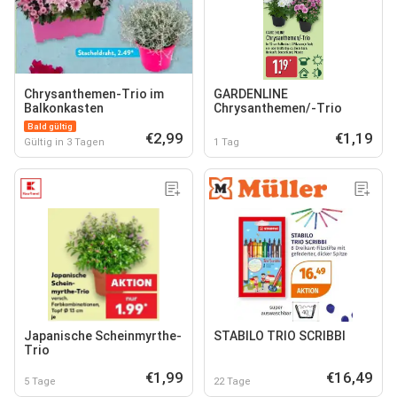
Chrysanthemen-Trio im
GARDENLINE
Balkonkasten
Chrysanthemen/-Trio
Bald gültig
€2,99
€1,19
Gültig in 3 Tagen
1 Tag
Japanische Scheinmyrthe-
STABILO TRIO SCRIBBI
Trio
€1,99
€16,49
5 Tage
22 Tage