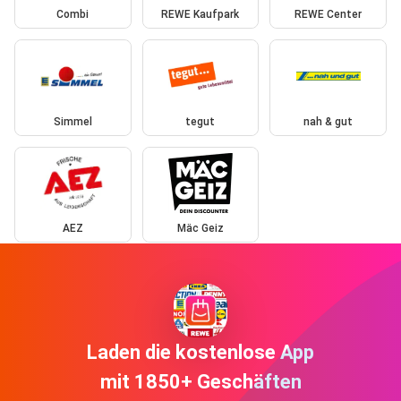
Combi
REWE Kaufpark
REWE Center
Simmel
tegut
nah & gut
AEZ
Mäc Geiz
Laden die kostenlose App
mit 1850+ Geschäften