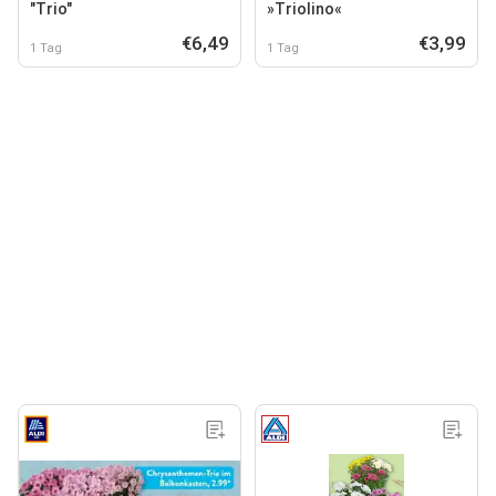
"Trio"
»Triolino«
€6,49
€3,99
1 Tag
1 Tag