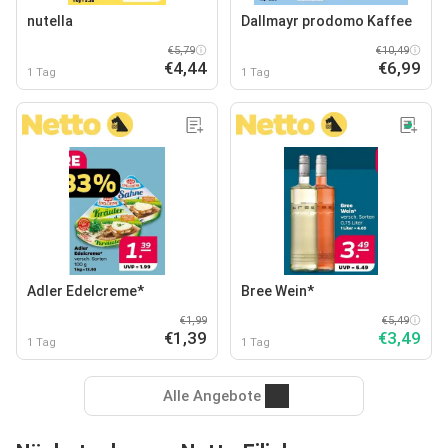
nutella
Dallmayr prodomo Kaffee
€5,79
€10,49
€4,44
€6,99
1 Tag
1 Tag
Adler Edelcreme*
Bree Wein*
€1,99
€5,49
€1,39
€3,49
1 Tag
1 Tag
Alle Angebote