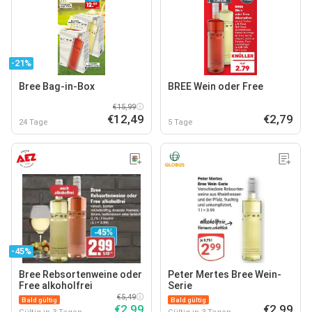
-21%
Bree Bag-in-Box
BREE Wein oder Free
€15,99
€12,49
€2,79
24 Tage
5 Tage
-45%
Bree Rebsortenweine oder
Peter Mertes Bree Wein-
Free alkoholfrei
Serie
€5,49
Bald gültig
Bald gültig
€2,99
€2,99