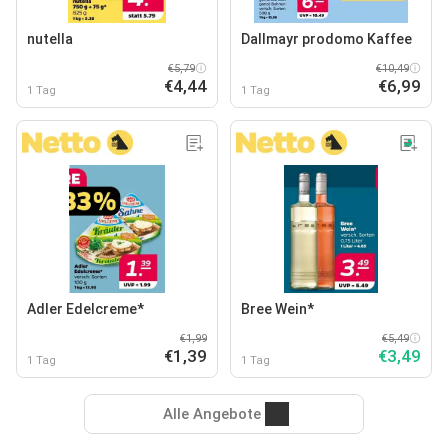
nutella
Dallmayr prodomo Kaffee
€5,79
€10,49
€4,44
€6,99
1 Tag
1 Tag
Adler Edelcreme*
Bree Wein*
€1,99
€5,49
€1,39
€3,49
1 Tag
1 Tag
Alle Angebote