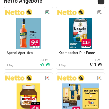
Netto Angebote
Aperol Aperitivo
Krombacher Pils Fass*
€13,49
€13,99
€9,99
€11,99
1 Tag
1 Tag