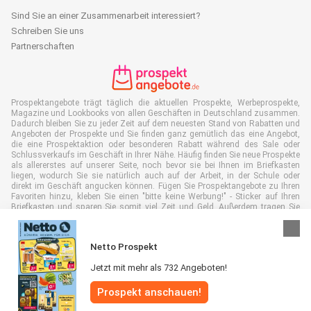
Sind Sie an einer Zusammenarbeit interessiert?
Schreiben Sie uns
Partnerschaften
Prospektangebote trägt täglich die aktuellen Prospekte, Werbeprospekte,
Magazine und Lookbooks von allen Geschäften in Deutschland zusammen.
Dadurch bleiben Sie zu jeder Zeit auf dem neuesten Stand von Rabatten und
Angeboten der Prospekte und Sie finden ganz gemütlich das eine Angebot,
die eine Prospektaktion oder besonderen Rabatt während des Sale oder
Schlussverkaufs im Geschäft in Ihrer Nähe. Häufig finden Sie neue Prospekte
als allererstes auf unserer Seite, noch bevor sie bei Ihnen im Briefkasten
liegen, wodurch Sie sie natürlich auch auf der Arbeit, in der Schule oder
direkt im Geschäft angucken können. Fügen Sie Prospektangebote zu Ihren
Favoriten hinzu, kleben Sie einen "bitte keine Werbung!" - Sticker auf Ihren
Briefkasten und sparen Sie somit viel Zeit und Geld. Außerdem tragen Sie
damit auch aktiv zur Papiermüll Reduktion bei, was gut für unsere Umwelt
ist.
Netto Prospekt
Jetzt mit mehr als 732 Angeboten!
Prospekt anschauen!
Alle Rechte vorbehalten © Prospektangebote.de 2026 |
Haftungsausschluss
|
Allgemeine Geschäftsbedingungen
|
Datenschutzerklärung
|
Cookie-