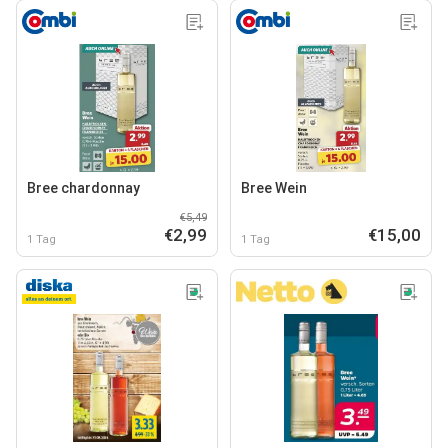
Bree chardonnay
Bree Wein
€5,49
€2,99
€15,00
1 Tag
1 Tag