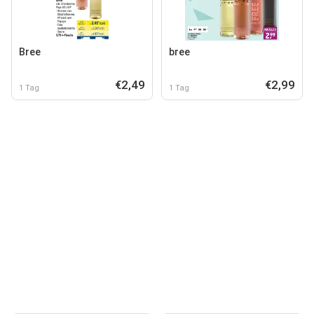
Bree
bree
€2,49
€2,99
1 Tag
1 Tag