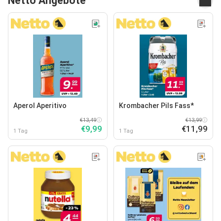
Netto Angebote
Aperol Aperitivo
Krombacher Pils Fass*
€13,49
€13,99
€9,99
€11,99
1 Tag
1 Tag