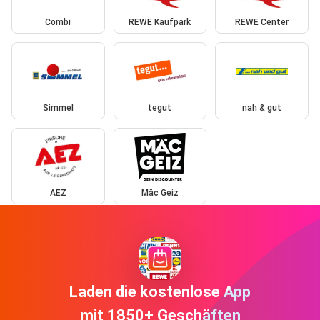
Combi
REWE Kaufpark
REWE Center
Simmel
tegut
nah & gut
AEZ
Mäc Geiz
Laden die kostenlose App
mit 1850+ Geschäften