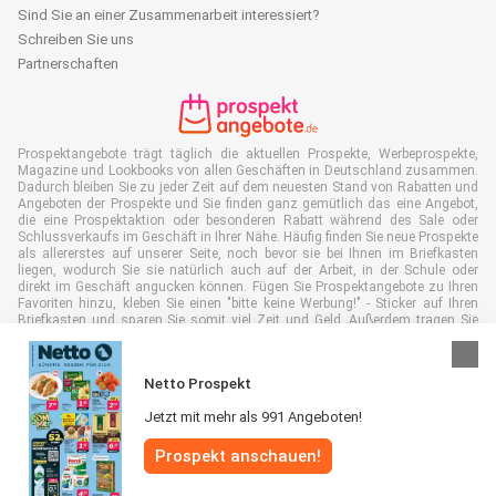
Sind Sie an einer Zusammenarbeit interessiert?
Schreiben Sie uns
Partnerschaften
Prospektangebote trägt täglich die aktuellen Prospekte, Werbeprospekte,
Magazine und Lookbooks von allen Geschäften in Deutschland zusammen.
Dadurch bleiben Sie zu jeder Zeit auf dem neuesten Stand von Rabatten und
Angeboten der Prospekte und Sie finden ganz gemütlich das eine Angebot,
die eine Prospektaktion oder besonderen Rabatt während des Sale oder
Schlussverkaufs im Geschäft in Ihrer Nähe. Häufig finden Sie neue Prospekte
als allererstes auf unserer Seite, noch bevor sie bei Ihnen im Briefkasten
liegen, wodurch Sie sie natürlich auch auf der Arbeit, in der Schule oder
direkt im Geschäft angucken können. Fügen Sie Prospektangebote zu Ihren
Favoriten hinzu, kleben Sie einen "bitte keine Werbung!" - Sticker auf Ihren
Briefkasten und sparen Sie somit viel Zeit und Geld. Außerdem tragen Sie
damit auch aktiv zur Papiermüll Reduktion bei, was gut für unsere Umwelt
ist.
Netto Prospekt
Jetzt mit mehr als 991 Angeboten!
Prospekt anschauen!
Alle Rechte vorbehalten © Prospektangebote.de 2026 |
Haftungsausschluss
|
Allgemeine Geschäftsbedingungen
|
Datenschutzerklärung
|
Cookie-