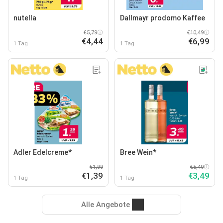
nutella
Dallmayr prodomo Kaffee
€5,79
€10,49
€4,44
€6,99
1 Tag
1 Tag
Adler Edelcreme*
Bree Wein*
€1,99
€5,49
€1,39
€3,49
1 Tag
1 Tag
Alle Angebote