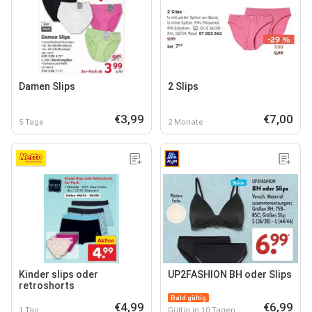
Damen Slips
2 Slips
€3,99
€7,00
5 Tage
2 Monate
Kinder slips oder
UP2FASHION BH oder Slips
retroshorts
Bald gültig
€4,99
€6,99
1 Tag
Gültig in 10 Tagen