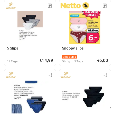
5 Slips
Snoopy slips
Bald gültig
€14,99
€6,00
11 Tage
Gültig in 3 Tagen