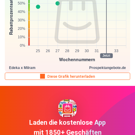
Diese Grafik herunterladen
Laden die kostenlose App
mit 1850+ Geschäften