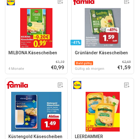
-41%
MILBONA Käsescheiben
Grünländer Käsescheiben
€1,19
€2,69
Bald gültig
€0,99
€1,59
4 Monate
Gültig ab morgen
Küstengold Käsescheiben
LEERDAMMER