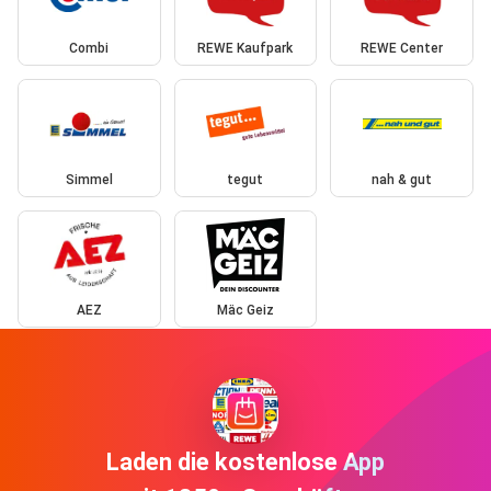
Combi
REWE Kaufpark
REWE Center
Simmel
tegut
nah & gut
AEZ
Mäc Geiz
Laden die kostenlose App