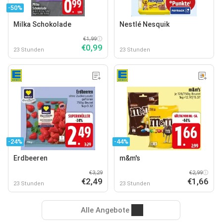
-50%
Milka Schokolade
Nestlé Nesquik
€1,99
€0,99
23 Stunden
23 Stunden
-24%
-44%
Erdbeeren
m&m's
€3,29
€2,99
€2,49
€1,66
23 Stunden
23 Stunden
Alle Angebote