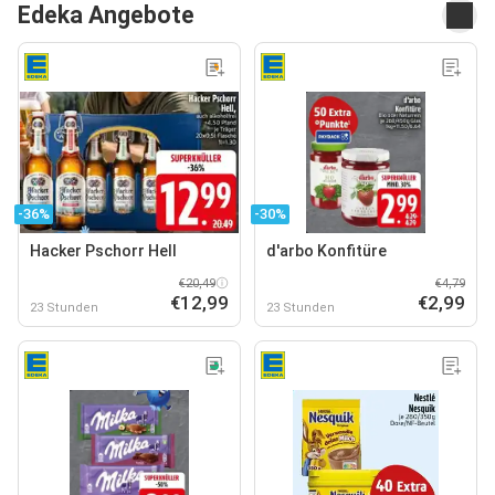
Edeka Angebote
-36%
-30%
Hacker Pschorr Hell
d'arbo Konfitüre
€20,49
€4,79
€12,99
€2,99
23 Stunden
23 Stunden