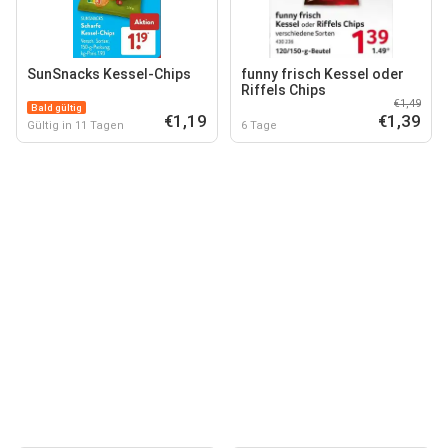
SunSnacks Kessel-Chips
funny frisch Kessel oder
Riffels Chips
€1,49
Bald gültig
€1,19
€1,39
Gültig in 11 Tagen
6 Tage