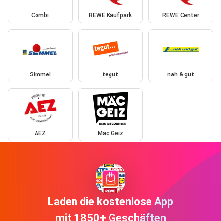
Combi
REWE Kaufpark
REWE Center
Simmel
tegut
nah & gut
AEZ
Mäc Geiz
Laden die kostenlose App
mit 1850+ Geschäften