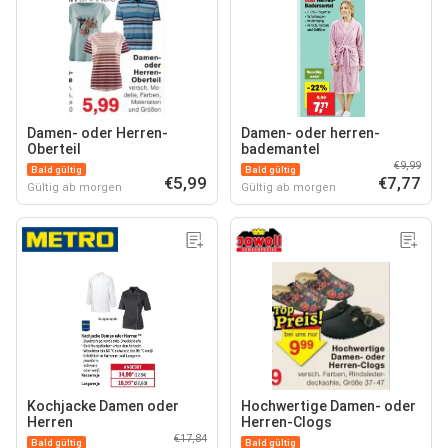
Damen- oder Herren-
Damen- oder herren-
Oberteil
bademantel
€9,99
Bald gültig
Bald gültig
€5,99
€7,77
Gültig ab morgen
Gültig ab morgen
Kochjacke Damen oder
Hochwertige Damen- oder
Herren
Herren-Clogs
€17,84
Bald gültig
Bald gültig