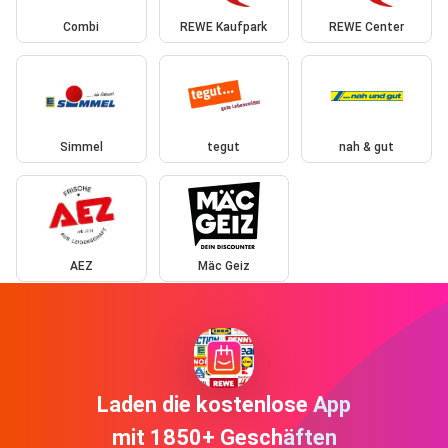
Combi
REWE Kaufpark
REWE Center
Simmel
tegut
nah & gut
AEZ
Mäc Geiz
Laden die kostenlose App
mit 1850+ Geschäften