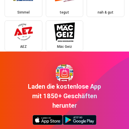
Simmel
tegut
nah & gut
AEZ
Mäc Geiz
Laden die kostenlose App
mit 1850+ Geschäften
herunter