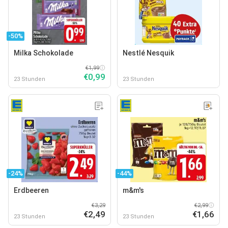
-50%
Milka Schokolade
Nestlé Nesquik
€1,99
€0,99
23 Stunden
23 Stunden
-24%
-44%
Erdbeeren
m&m's
€3,29
€2,99
€2,49
€1,66
23 Stunden
23 Stunden