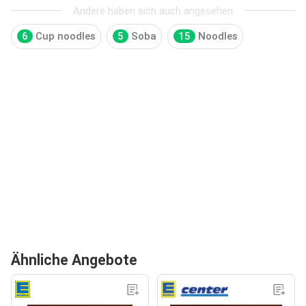
Andere haben sich auch angesehen
6
Cup noodles
5
Soba
15
Noodles
Ähnliche Angebote