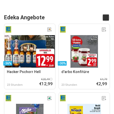
Edeka Angebote
-36%
-30%
Hacker Pschorr Hell
d'arbo Konfitüre
€20,49
€4,79
€12,99
€2,99
23 Stunden
23 Stunden