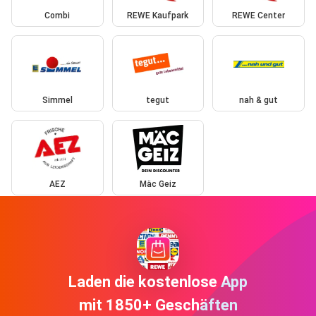
Combi
REWE Kaufpark
REWE Center
Simmel
tegut
nah & gut
AEZ
Mäc Geiz
Laden die kostenlose App
mit 1850+ Geschäften