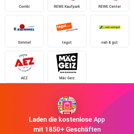
Combi
REWE Kaufpark
REWE Center
Simmel
tegut
nah & gut
AEZ
Mäc Geiz
Laden die kostenlose App
mit 1850+ Geschäften