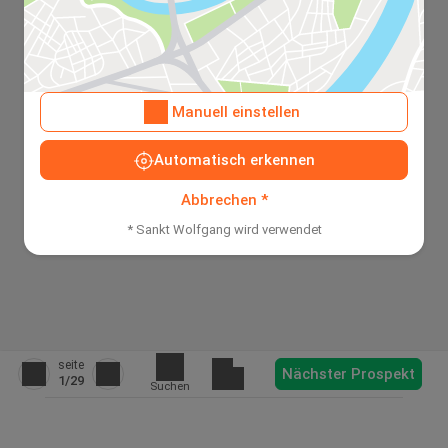
Manuell einstellen
Automatisch erkennen
Abbrechen *
* Sankt Wolfgang wird verwendet
seite
Nächster Prospekt
1
/29
Suchen