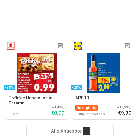
-33%
-28%
Toffifee Haselnuss in
APEROL
Caramel
€1,49
Bald gültig
€13,99
€0,99
€9,99
3 Tage
Gültig ab morgen
Alle Angebote