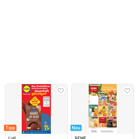
Tipp
Neu
Lidl
REWE