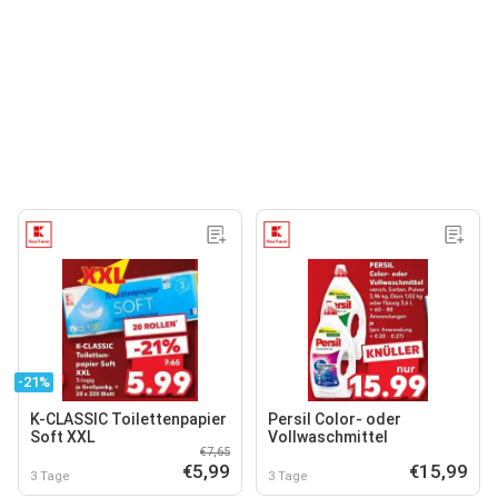
-21%
K-CLASSIC Toilettenpapier
Persil Color- oder
Soft XXL
Vollwaschmittel
€7,65
€5,99
€15,99
3 Tage
3 Tage