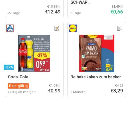
SCHWAP
€15,99
Erfrischungsgetränk
€1,49
€12,49
€0,66
22 Tage
3 Tage
-37%
Coca-Cola
Belbake kakao zum backen
Bald gültig
€1,59
€4,29
€0,99
€3,29
Gültig ab morgen
4 Monate