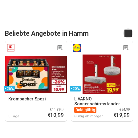
Beliebte Angebote in Hamm
-26%
-20%
Krombacher Spezi
LIVARNO
Sonnenschirmständer
€14,99
Bald gültig
€24,99
€10,99
€19,99
3 Tage
Gültig ab morgen