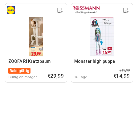
ZOOFA RI Kratzbaum
Monster high puppe
Bald gültig
€19,99
€29,99
€14,99
Gültig ab morgen
16 Tage