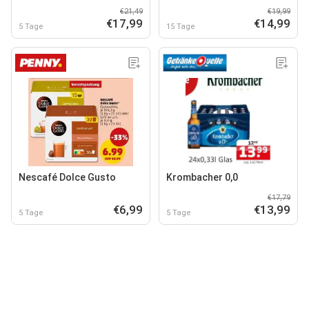
€21,49
€19,99
€17,99
€14,99
5 Tage
15 Tage
Nescafé Dolce Gusto
Krombacher 0,0
€17,79
€6,99
€13,99
5 Tage
5 Tage