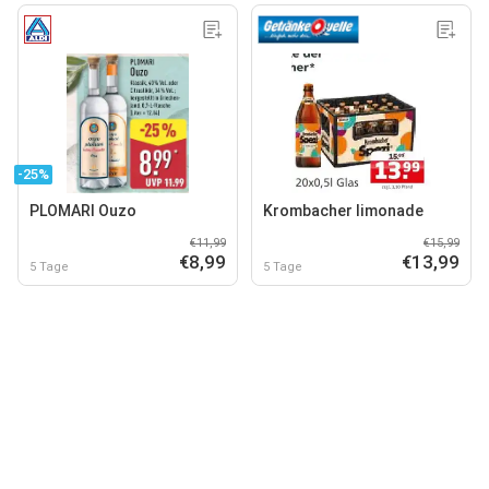
-25%
PLOMARI Ouzo
Krombacher limonade
€11,99
€15,99
€8,99
€13,99
5 Tage
5 Tage