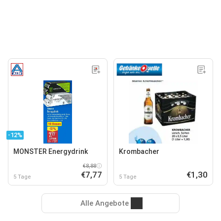
-12%
MONSTER Energydrink
Krombacher
€8,88
€7,77
€1,30
5 Tage
5 Tage
Alle Angebote