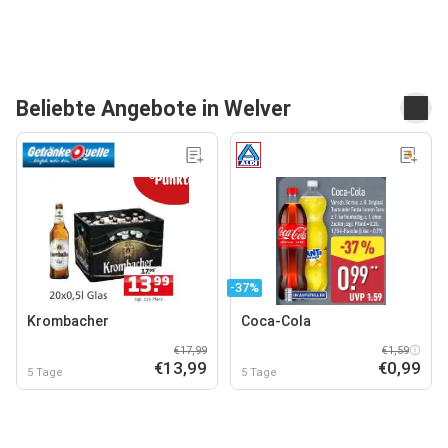
Beliebte Angebote in Welver
-37%
Krombacher
Coca-Cola
€17,99
€1,59
€13,99
€0,99
5 Tage
5 Tage