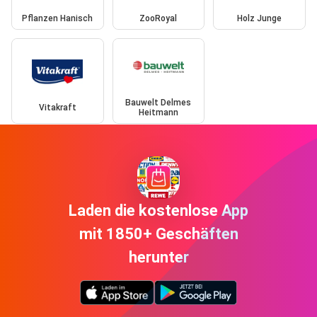
Pflanzen Hanisch
ZooRoyal
Holz Junge
Bauwelt Delmes
Vitakraft
Heitmann
Laden die kostenlose App
mit 1850+ Geschäften
herunter