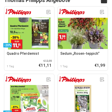
Thomas Philipps Angebote
-20%
Quadro Pferdemist
Sedum „Rosen-teppich“
€13,99
€11,11
€1,99
1 Tag
1 Tag