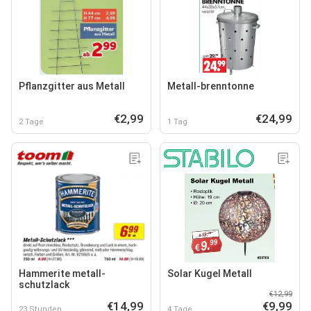
Pflanzgitter aus Metall
Metall-brenntonne
€2,99
€24,99
2 Tage
1 Tag
Hammerite metall-
Solar Kugel Metall
schutzlack
€12,99
€14,99
€9,99
23 Stunden
4 Tage