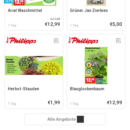
-27%
Ariel Waschmittel
Grüner Jan Zierkies
€17,99
€12,99
€5,00
1 Tag
1 Tag
Herbst-Stauden
Blauglockenbaum
€1,99
€12,99
1 Tag
1 Tag
Alle Angebote