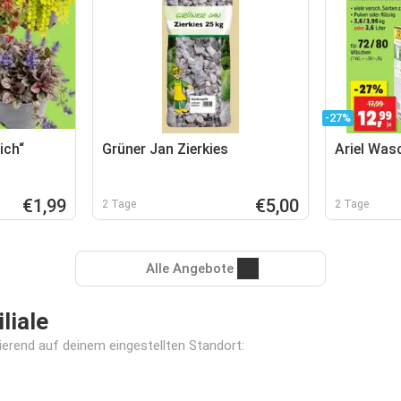
-27%
ich“
Grüner Jan Zierkies
Ariel Was
€1,99
€5,00
2 Tage
2 Tage
Alle Angebote
liale
asierend auf deinem eingestellten Standort: