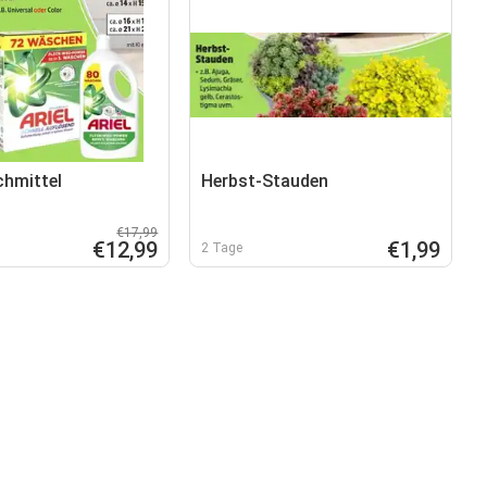
chmittel
Herbst-Stauden
€17,99
€12,99
€1,99
2 Tage