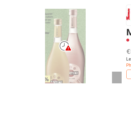
M
€
Le
Ph