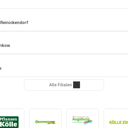
 Reinickendorf
ankow
e
Alle Filialen