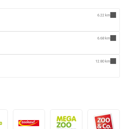
6.22 km
6.68 km
12.80 km