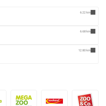
6.22 km
6.68 km
12.80 km