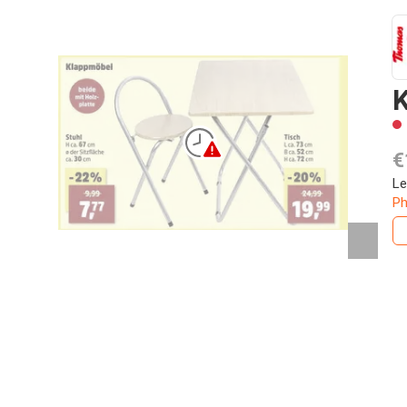
K
€
Le
Ph