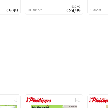
€39,99
€9,99
€24,99
23 Stunden
1 Monat