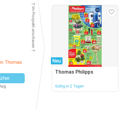
Im Prospekt anschauen
Neu
von Thomas
Thomas Philipps
üfen
 Aug.
Gültig in 2 Tagen