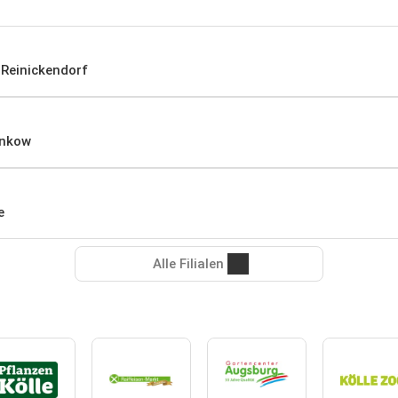
 Reinickendorf
ankow
e
Alle Filialen