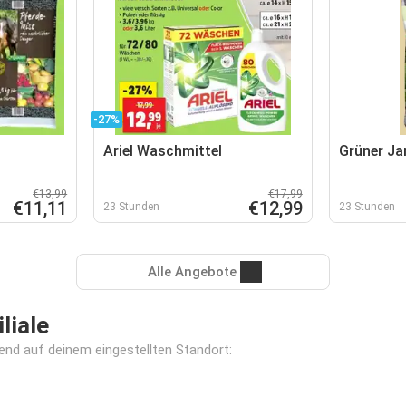
-27%
Ariel Waschmittel
Grüner Jan
€13,99
€17,99
€11,11
€12,99
23 Stunden
23 Stunden
Alle Angebote
liale
erend auf deinem eingestellten Standort: