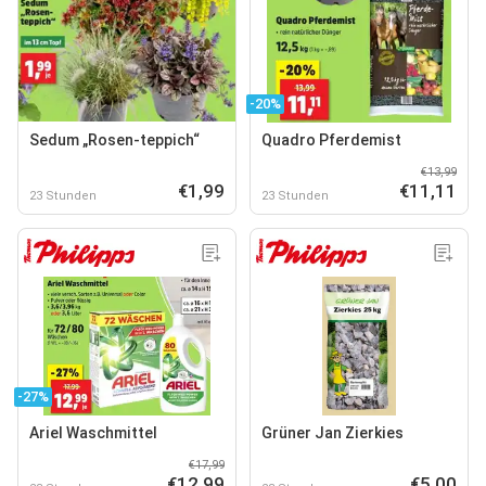
-20%
Sedum „Rosen-teppich“
Quadro Pferdemist
€13,99
€1,99
€11,11
23 Stunden
23 Stunden
-27%
Ariel Waschmittel
Grüner Jan Zierkies
€17,99
€12,99
€5,00