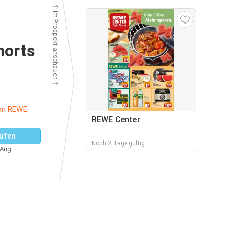
Im Prospekt anschauen
horts
on REWE
REWE Center
üfen
Noch 2 Tage gültig
 Aug.