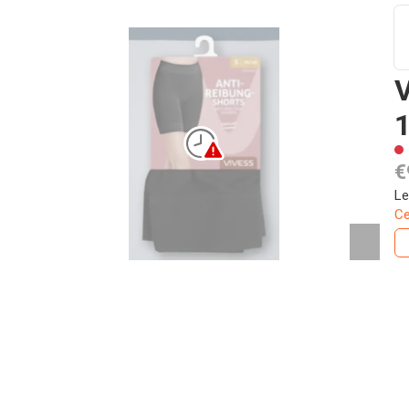
1
€
Le
Ce