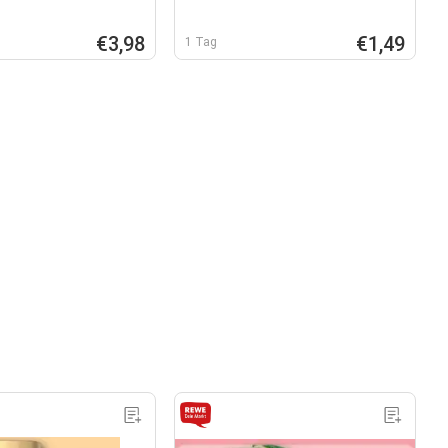
€3,98
€1,49
1 Tag