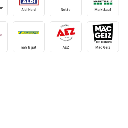
n-
Aldi Nord
Netto
Marktkauf
nah & gut
AEZ
Mäc Geiz