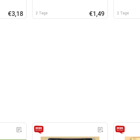
€3,18
€1,49
2 Tage
2 Tage