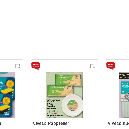
m
Vivess Pappteller
Vivess K