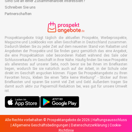
Sind Sie an einer Zusammenarbeit interessiert?
Schreiben Sie uns
Partnerschaften
Prospektangebote trägt täglich die aktuellen Prospekte, Werbeprospekte,
Magazine und Lookbooks von allen Geschäften in Deutschland zusammen.
Dadurch bleiben Sie zu jeder Zeit auf dem neuesten Stand von Rabatten und
Angeboten der Prospekte und Sie finden ganz gemütlich das eine Angebot,
die eine Prospektaktion oder besonderen Rabatt während des Sale oder
Schlussverkaufs im Geschäft in Ihrer Nähe. Häufig finden Sie neue Prospekte
als allererstes auf unserer Seite, noch bevor sie bei Ihnen im Briefkasten
liegen, wodurch Sie sie natürlich auch auf der Arbeit, in der Schule oder
direkt im Geschäft angucken können. Fügen Sie Prospektangebote zu Ihren
Favoriten hinzu, kleben Sie einen "bitte keine Werbung!" - Sticker auf Ihren
Briefkasten und sparen Sie somit viel Zeit und Geld. Außerdem tragen Sie
damit auch aktiv zur Papiermüll Reduktion bei, was gut für unsere Umwelt
ist.
Alle Rechte vorbehalten © Prospektangebote.de 2026 |
Haftungsausschluss
|
Allgemeine Geschäftsbedingungen
|
Datenschutzerklärung
|
Cookie-
Richtlinie