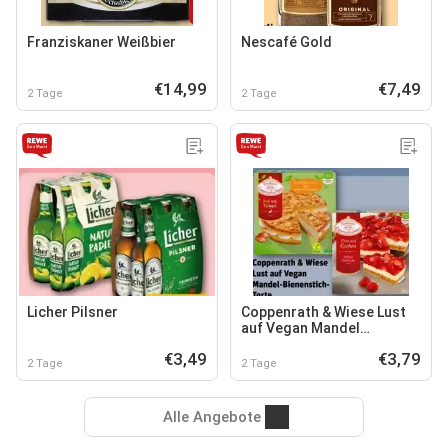
Franziskaner Weißbier
Nescafé Gold
€14,99
€7,49
2 Tage
2 Tage
Licher Pilsner
Coppenrath & Wiese Lust
auf Vegan Mandel
Bienenstich-Torte
€3,49
€3,79
2 Tage
2 Tage
Alle Angebote