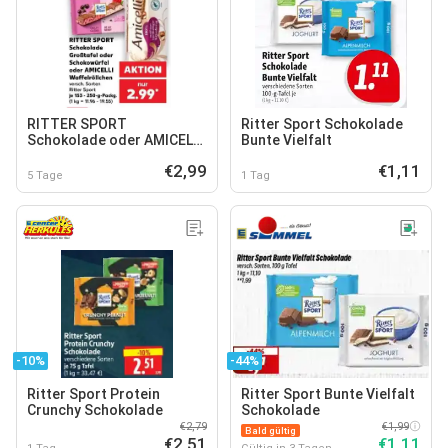
RITTER SPORT
Ritter Sport Schokolade
Schokolade oder AMICELLI
Bunte Vielfalt
Waffelröllchen
€2,99
€1,11
5 Tage
1 Tag
-10%
-44%
Ritter Sport Protein
Ritter Sport Bunte Vielfalt
Crunchy Schokolade
Schokolade
€2,79
€1,99
Bald gültig
€2,51
€1,11