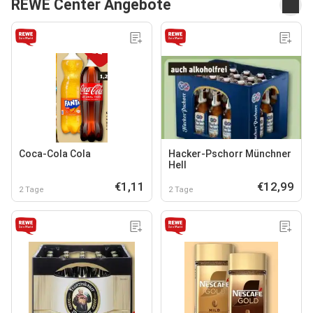
REWE Center Angebote
Coca-Cola Cola
Hacker-Pschorr Münchner
Hell
€1,11
€12,99
2 Tage
2 Tage