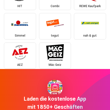
HIT
Combi
REWE Kaufpark
Simmel
tegut
nah & gut
AEZ
Mäc Geiz
Laden die kostenlose App
mit 1850+ Geschäften