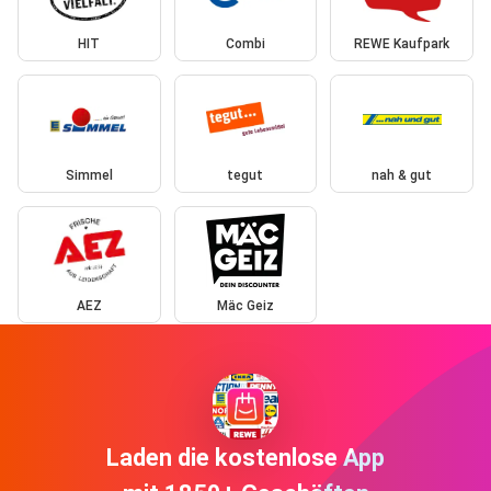
HIT
Combi
REWE Kaufpark
Simmel
tegut
nah & gut
AEZ
Mäc Geiz
Laden die kostenlose App