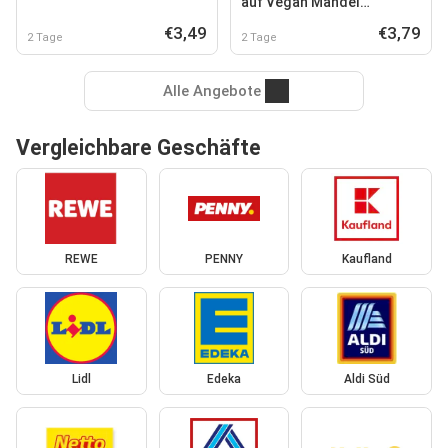
auf Vegan Mandel
Bienenstich-Torte
€3,49
€3,79
2 Tage
2 Tage
Alle Angebote
Vergleichbare Geschäfte
REWE
PENNY
Kaufland
Lidl
Edeka
Aldi Süd