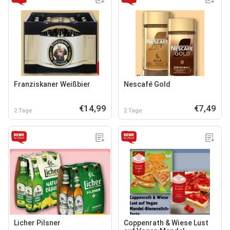
Franziskaner Weißbier
Nescafé Gold
€14,99
€7,49
2 Tage
2 Tage
Licher Pilsner
Coppenrath & Wiese Lust